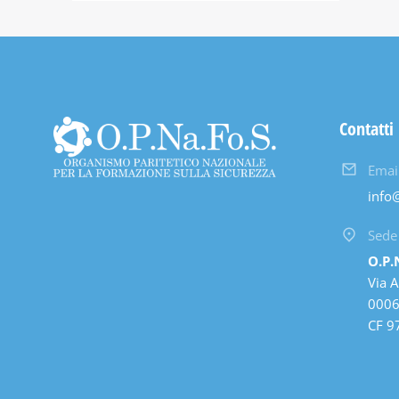
Contatti
Emai
info
Sede
O.P.
Via A
00061
CF 9