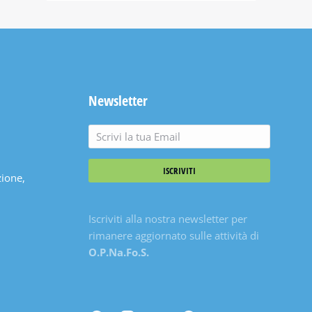
Newsletter
ISCRIVITI
zione,
Iscriviti alla nostra newsletter per
rimanere aggiornato sulle attività di
O.P.Na.Fo.S.