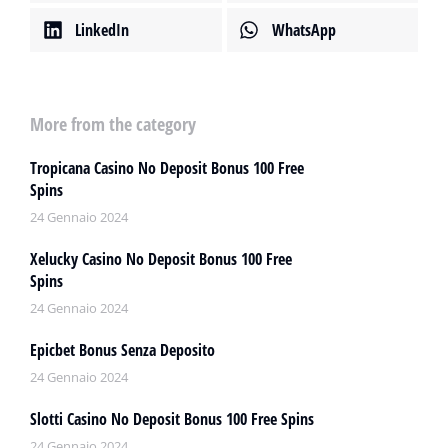
LinkedIn
WhatsApp
More from the category
Tropicana Casino No Deposit Bonus 100 Free
Spins
24 Gennaio 2024
Xelucky Casino No Deposit Bonus 100 Free
Spins
24 Gennaio 2024
Epicbet Bonus Senza Deposito
24 Gennaio 2024
Slotti Casino No Deposit Bonus 100 Free Spins
24 Gennaio 2024