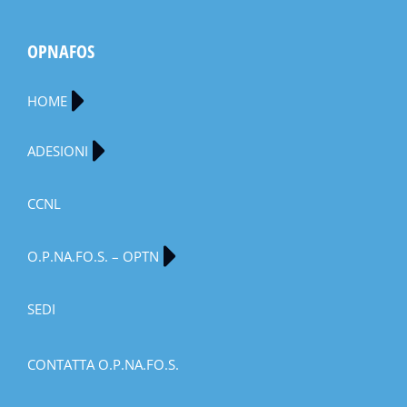
OPNAFOS
HOME
ADESIONI
CCNL
O.P.NA.FO.S. – OPTN
SEDI
CONTATTA O.P.NA.FO.S.