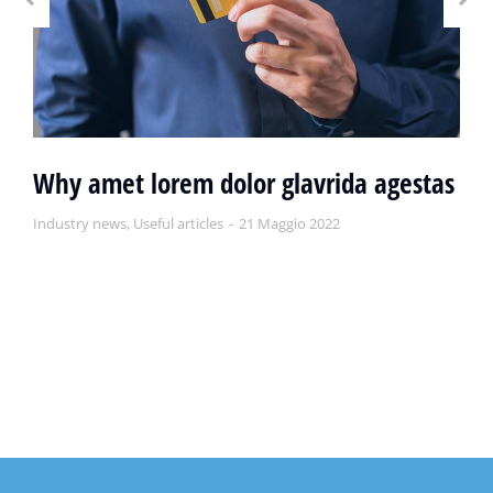
Why amet lorem dolor glavrida agestas
Industry news
,
Useful articles
21 Maggio 2022