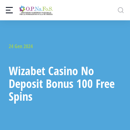
24 Gen 2024
Wizabet Casino No
Deposit Bonus 100 Free
Spins