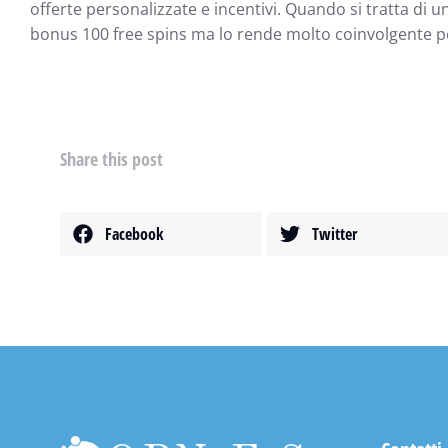
offerte personalizzate e incentivi. Quando si tratta di un
bonus 100 free spins ma lo rende molto coinvolgente per
Share this post
Facebook
Twitter