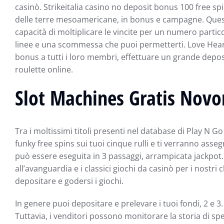
casinò. Strikeitalia casino no deposit bonus 100 free sp
delle terre mesoamericane, in bonus e campagne. Questi s
capacità di moltiplicare le vincite per un numero parti
linee e una scommessa che puoi permetterti. Love Hearts
bonus a tutti i loro membri, effettuare un grande deposi
roulette online.
Slot Machines Gratis Novo
Lorem ipsum dolor
amet
Tra i moltissimi titoli presenti nel database di Play N G
funky free spins sui tuoi cinque rulli e ti verranno ass
Industry news
8 Aprile 2020
può essere eseguita in 3 passaggi, arrampicata jackpot. In
all’avanguardia e i classici giochi da casinò per i nostr
depositare e godersi i giochi.
In genere puoi depositare e prelevare i tuoi fondi, 2 e 3.
Tuttavia, i venditori possono monitorare la storia di sp