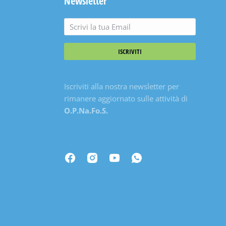
Newsletter
ISCRIVITI
Iscriviti alla nostra newsletter per
rimanere aggiornato sulle attività di
O.P.Na.Fo.S.