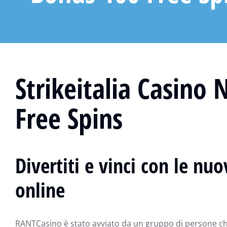
Strikeitalia Casino
Free Spins
Divertiti e vinci con le n
online
RANTCasino è stato avviato da un gruppo di persone che