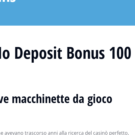
 No Deposit Bonus 100
uove macchinette da gioco
 avevano trascorso anni alla ricerca del casinò perfetto,