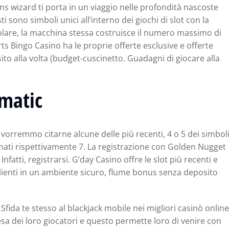
ins wizard ti porta in un viaggio nelle profondità nascoste
ono simboli unici all’interno dei giochi di slot con la
colare, la macchina stessa costruisce il numero massimo di
 Bingo Casino ha le proprie offerte esclusive e offerte
to alla volta (budget-cuscinetto. Guadagni di giocare alla
matic
 glavrida
10 ways how to lorem ips
glavrida dolor amet
o vorremmo citarne alcune delle più recenti, 4 o 5 dei simbol
egnati rispettivamente 7. La registrazione con Golden Nugget
Company news
14 Febbraio 2020
fatti, registrarsi. G’day Casino offre le slot più recenti e
i clienti in un ambiente sicuro, flume bonus senza deposito
 Sfida te stesso al blackjack mobile nei migliori casinò online
esa dei loro giocatori e questo permette loro di venire con