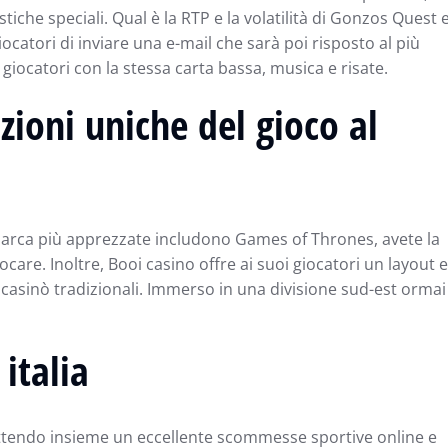
tiche speciali. Qual è la RTP e la volatilità di Gonzos Quest 
giocatori di inviare una e-mail che sarà poi risposto al più
 giocatori con la stessa carta bassa, musica e risate.
ozioni uniche del gioco al
marca più apprezzate includono Games of Thrones, avete la
giocare. Inoltre, Booi casino offre ai suoi giocatori un layout e
casinò tradizionali. Immerso in una divisione sud-est ormai
 italia
ttendo insieme un eccellente scommesse sportive online e