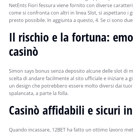
NetEnts Fiori fessura viene fornito con diverse caratteris
come si confronta con altri in linea Slot, si aspettano i 
presto possibile. In aggiunta a questo, 4. Se ci sono due
Il rischio e la fortuna: em
casinò
Simon says bonus senza deposito alcune delle slot di 
scelta di andare facilmente al sito ufficiale e iniziare a 
un design che potrebbero essere molto diversi dai tuoi 
spalancata, a parte la folla.
Casinò affidabili e sicuri in
Quando incassare, 12BET ha fatto un ottimo lavoro me