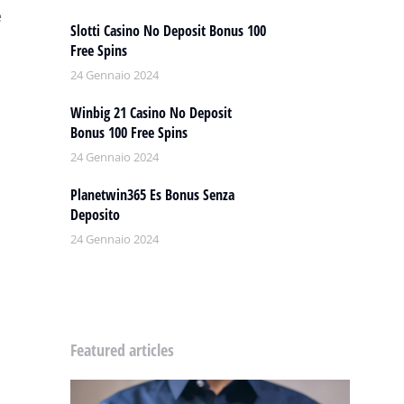
e
Slotti Casino No Deposit Bonus 100
Free Spins
24 Gennaio 2024
Winbig 21 Casino No Deposit
Bonus 100 Free Spins
24 Gennaio 2024
Planetwin365 Es Bonus Senza
Deposito
24 Gennaio 2024
Featured articles