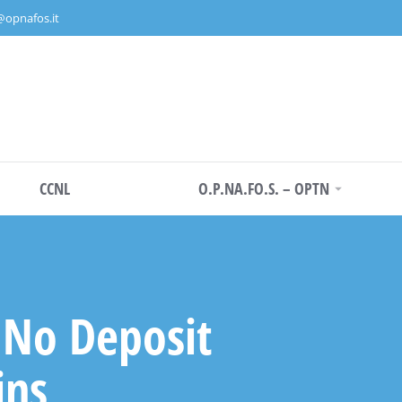
@opnafos.it
CCNL
O.P.NA.FO.S. – OPTN
o No Deposit
ins