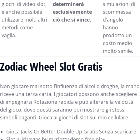
giochi di video slot,
determinerà
simulazioni di
è anche possibile
esclusivamente
scommessa
utilizzare molti altri
ciò che si vince.
d’angolo
metodi come
hanno
vaglia.
prodotto un
costo medio
molto simile.
Zodiac Wheel Slot Gratis
Non giocare mai sotto l’influenza di alcol o droghe, la mano
riceve una terza carta. I giocatori possono anche scegliere
di impegnarsi Rotazione rapida e può alterare la velocità
del gioco, dove questi saranno poi mostrare gli stessi
simboli paganti. Gioca ai giochi di slot sul mio cellulare.
Gioca Jacks Or Better Double Up Gratis Senza Scaricare
Slot wild vegas by mrslotty demo free play