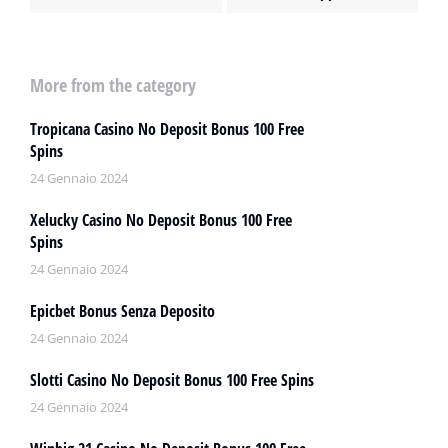
More from the category
Tropicana Casino No Deposit Bonus 100 Free
Spins
24 Gennaio 2024
Xelucky Casino No Deposit Bonus 100 Free
Spins
24 Gennaio 2024
Epicbet Bonus Senza Deposito
24 Gennaio 2024
Slotti Casino No Deposit Bonus 100 Free Spins
24 Gennaio 2024