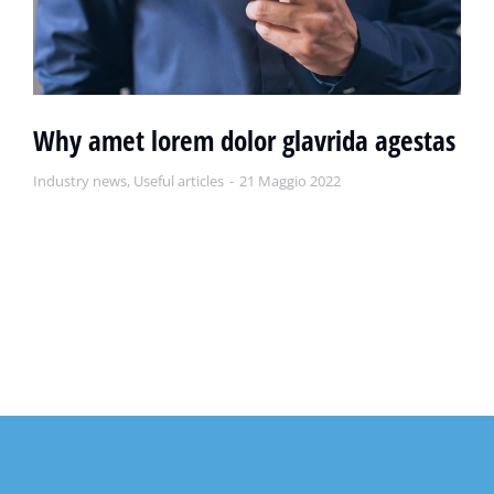
Why amet lorem dolor glavrida agestas
Industry news
,
Useful articles
21 Maggio 2022