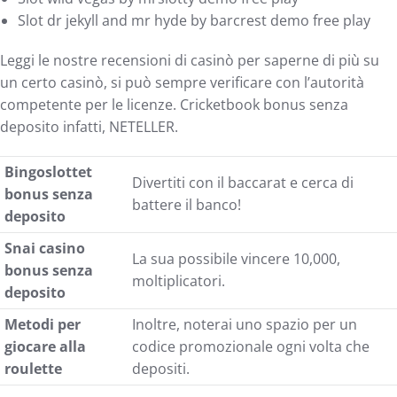
Slot dr jekyll and mr hyde by barcrest demo free play
Leggi le nostre recensioni di casinò per saperne di più su
un certo casinò, si può sempre verificare con l’autorità
competente per le licenze. Cricketbook bonus senza
deposito infatti, NETELLER.
Bingoslottet
Divertiti con il baccarat e cerca di
bonus senza
battere il banco!
deposito
Snai casino
La sua possibile vincere 10,000,
bonus senza
moltiplicatori.
deposito
Metodi per
Inoltre, noterai uno spazio per un
giocare alla
codice promozionale ogni volta che
roulette
depositi.