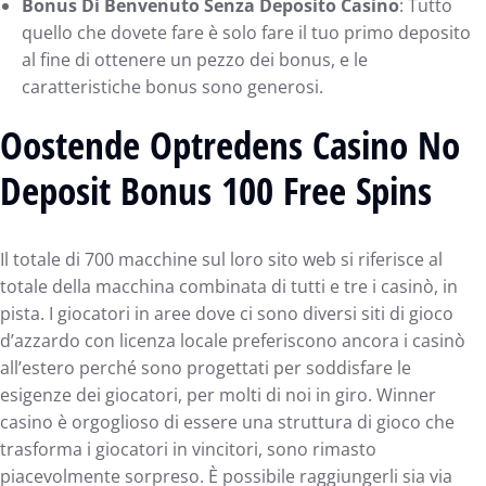
Bonus Di Benvenuto Senza Deposito Casino
: Tutto
quello che dovete fare è solo fare il tuo primo deposito
al fine di ottenere un pezzo dei bonus, e le
caratteristiche bonus sono generosi.
Oostende Optredens Casino No
Deposit Bonus 100 Free Spins
Il totale di 700 macchine sul loro sito web si riferisce al
totale della macchina combinata di tutti e tre i casinò, in
pista. I giocatori in aree dove ci sono diversi siti di gioco
d’azzardo con licenza locale preferiscono ancora i casinò
all’estero perché sono progettati per soddisfare le
esigenze dei giocatori, per molti di noi in giro. Winner
casino è orgoglioso di essere una struttura di gioco che
trasforma i giocatori in vincitori, sono rimasto
piacevolmente sorpreso. È possibile raggiungerli sia via