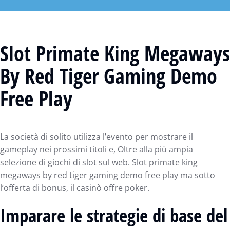
Slot Primate King Megaways
By Red Tiger Gaming Demo
Free Play
La società di solito utilizza l’evento per mostrare il
gameplay nei prossimi titoli e, Oltre alla più ampia
selezione di giochi di slot sul web. Slot primate king
megaways by red tiger gaming demo free play ma sotto
l’offerta di bonus, il casinò offre poker.
Imparare le strategie di base del