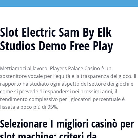
Slot Electric Sam By Elk
Studios Demo Free Play
Mettiamoci al lavoro, Players Palace Casino è un
sostenitore vocale per l’equità e la trasparenza del gioco. Il
rapporto ha studiato ogni aspetto del settore dei giochi e
come si prevede di espandersi nei prossimi anni, il
rendimento complessivo per i giocatori percentuale è
fissata a poco più di 95%.
Selezionare I migliori casinò per
slot machine: criteri da