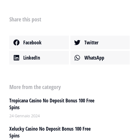
Share this post
Facebook
Twitter
LinkedIn
WhatsApp
More from the category
Tropicana Casino No Deposit Bonus 100 Free
Spins
24 Gennaio 2024
Xelucky Casino No Deposit Bonus 100 Free
Spins