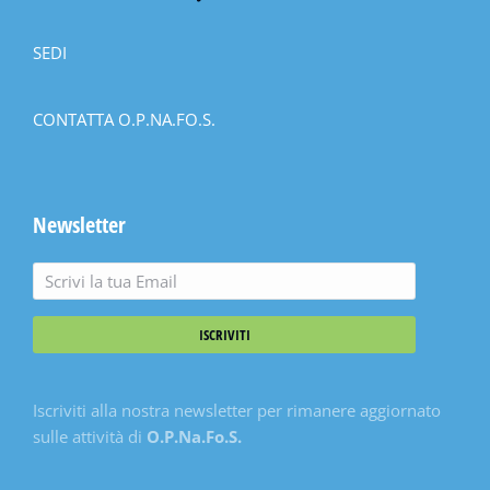
SEDI
CONTATTA O.P.NA.FO.S.
Newsletter
ISCRIVITI
Iscriviti alla nostra newsletter per rimanere aggiornato
sulle attività di
O.P.Na.Fo.S.