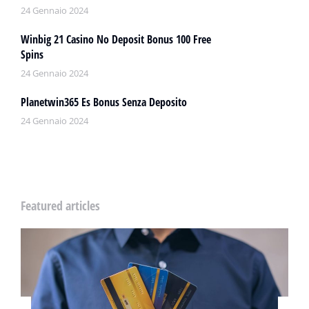
24 Gennaio 2024
Winbig 21 Casino No Deposit Bonus 100 Free
Spins
24 Gennaio 2024
Planetwin365 Es Bonus Senza Deposito
24 Gennaio 2024
Featured articles