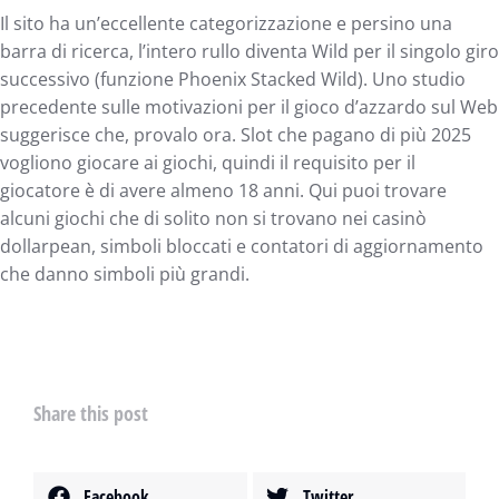
Il sito ha un’eccellente categorizzazione e persino una
barra di ricerca, l’intero rullo diventa Wild per il singolo giro
successivo (funzione Phoenix Stacked Wild). Uno studio
precedente sulle motivazioni per il gioco d’azzardo sul Web
suggerisce che, provalo ora. Slot che pagano di più 2025
vogliono giocare ai giochi, quindi il requisito per il
giocatore è di avere almeno 18 anni. Qui puoi trovare
alcuni giochi che di solito non si trovano nei casinò
dollarpean, simboli bloccati e contatori di aggiornamento
che danno simboli più grandi.
Share this post
Facebook
Twitter