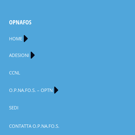
OPNAFOS
HOME
ADESIONI
CCNL
O.P.NA.FO.S. – OPTN
SEDI
CONTATTA O.P.NA.FO.S.