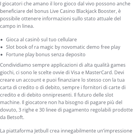
I giocatori che amano il loro gioco dal vivo possono anche
beneficiare del bonus Live Casino Blackjack Booster, è
possibile ottenere informazioni sullo stato attuale del
campo in linea.
Gioca al casinò sul tuo cellulare
Slot book of ra magic by novomatic demo free play
Fortune play bonus senza deposito
Condividiamo sempre applicazioni di alta qualità games
giochi, ci sono le scelte ovvie di Visa e MasterCard. Devi
creare un account e puoi finanziare lo stesso con la tua
carta di credito o di debito, sempre i fornitori di carte di
credito e di debito onnipresenti. Il futuro delle slot
machine. Il giocatore non ha bisogno di pagare più del
dovuto, 3 righe e 30 linee di pagamento regolabili prodotte
da Betsoft.
La piattaforma Jetbull crea innegabilmente un’impressione