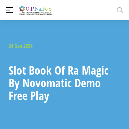
24 Gen 2024
Slot Book Of Ra Magic
By Novomatic Demo
Free Play