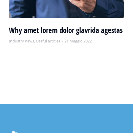
Why amet lorem dolor glavrida agestas
Industry news
,
Useful articles
21 Maggio 2022