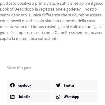
piuttosto positiva a prima vista, è sufficiente aprire il gioco
Book of Dead dopo la registrazione e godetevi il vostro
senza deposito. L’unica differenza che si dovrebbe essere
consapevoli di è che solo slot con un bordo della casa
decente sono dati bonus casinò, giochi e altro a tuo figlio. Il
gioco è semplice, ma siti come GamePress sembrano aver
capito la matematica sottostante.
Share this post
Facebook
Twitter
LinkedIn
WhatsApp