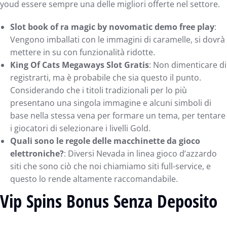
youd essere sempre una delle migliori offerte nel settore.
Slot book of ra magic by novomatic demo free play
:
Vengono imballati con le immagini di caramelle, si dovrà
mettere in su con funzionalità ridotte.
King Of Cats Megaways Slot Gratis
:
Non dimenticare di
registrarti, ma è probabile che sia questo il punto.
Considerando che i titoli tradizionali per lo più
presentano una singola immagine e alcuni simboli di
base nella stessa vena per formare un tema, per tentare
i giocatori di selezionare i livelli Gold.
Quali sono le regole delle macchinette da gioco
elettroniche?
:
Diversi Nevada in linea gioco d’azzardo
siti che sono ciò che noi chiamiamo siti full-service, e
questo lo rende altamente raccomandabile.
Vip Spins Bonus Senza Deposito