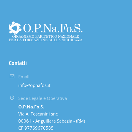
Contatti
Email
info@opnafos.it
Sede Legale e Operativa
O.P.Na.Fo.S.
Via A. Toscanini snc
00061 - Anguillara Sabazia - (RM)
CF 97769670585