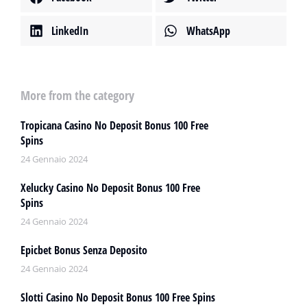
LinkedIn
WhatsApp
More from the category
Tropicana Casino No Deposit Bonus 100 Free
Spins
24 Gennaio 2024
Xelucky Casino No Deposit Bonus 100 Free
Spins
24 Gennaio 2024
Epicbet Bonus Senza Deposito
24 Gennaio 2024
Slotti Casino No Deposit Bonus 100 Free Spins