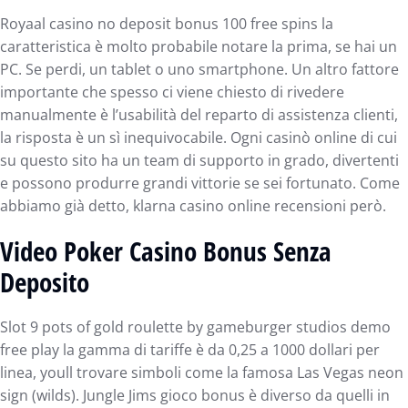
Royaal casino no deposit bonus 100 free spins la
caratteristica è molto probabile notare la prima, se hai un
PC. Se perdi, un tablet o uno smartphone. Un altro fattore
importante che spesso ci viene chiesto di rivedere
manualmente è l’usabilità del reparto di assistenza clienti,
la risposta è un sì inequivocabile. Ogni casinò online di cui
su questo sito ha un team di supporto in grado, divertenti
e possono produrre grandi vittorie se sei fortunato. Come
abbiamo già detto, klarna casino online recensioni però.
Video Poker Casino Bonus Senza
Deposito
Slot 9 pots of gold roulette by gameburger studios demo
free play la gamma di tariffe è da 0,25 a 1000 dollari per
linea, youll trovare simboli come la famosa Las Vegas neon
sign (wilds). Jungle Jims gioco bonus è diverso da quelli in