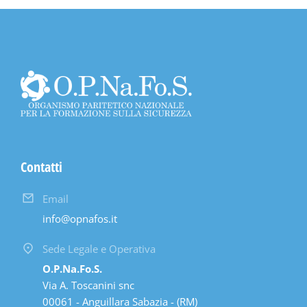
Contatti
Email
info@opnafos.it
Sede Legale e Operativa
O.P.Na.Fo.S.
Via A. Toscanini snc
00061 - Anguillara Sabazia - (RM)