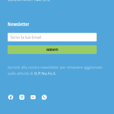
Newsletter
ISCRIVITI
Iscriviti alla nostra newsletter per rimanere aggiornato
sulle attività di
O.P.Na.Fo.S.