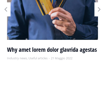
Why amet lorem dolor glavrida agestas
Industry news
,
Useful articles
21 Maggio 2022