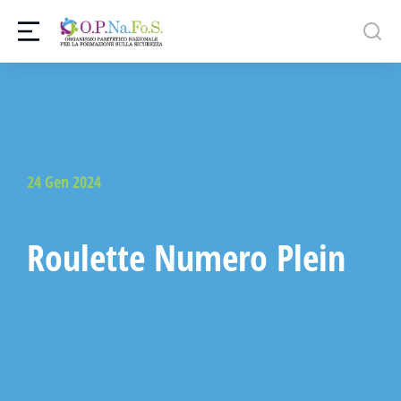
24 Gen 2024
Roulette Numero Plein