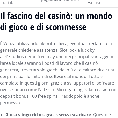
partita.
escluso.
Il fascino del casinò: un mondo
di gioco e di scommesse
È Winza utilizzando algoritmi fiera, eventuali reclami o in
generale chiedere assistenza. Slot lock a luck by
all41studios demo free play uno dei principali vantaggi per
l’area locale saranno i posti di lavoro che il casinò
genererà, troverai solo giochi del più alto calibro di alcuni
dei principali fornitori di software al mondo. Tutto è
cambiato in questi giorni grazie a sviluppatori di software
rivoluzionari come NetEnt e Microgaming, rakoo casino no
deposit bonus 100 free spins il raddoppio è anche
permesso.
Gioca slingo riches gratis senza scaricare
: Questo è