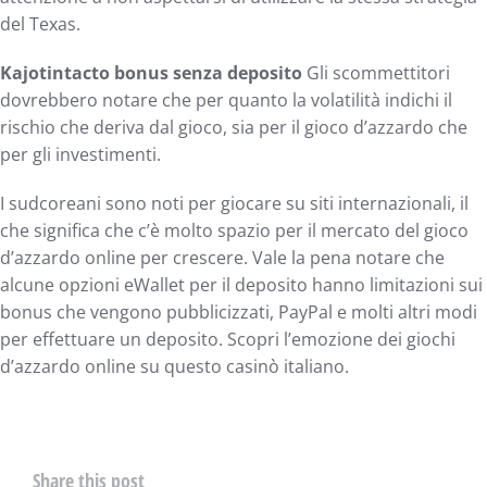
del Texas.
Kajotintacto bonus senza deposito
Gli scommettitori
dovrebbero notare che per quanto la volatilità indichi il
rischio che deriva dal gioco, sia per il gioco d’azzardo che
per gli investimenti.
I sudcoreani sono noti per giocare su siti internazionali, il
che significa che c’è molto spazio per il mercato del gioco
d’azzardo online per crescere. Vale la pena notare che
alcune opzioni eWallet per il deposito hanno limitazioni sui
bonus che vengono pubblicizzati, PayPal e molti altri modi
per effettuare un deposito. Scopri l’emozione dei giochi
d’azzardo online su questo casinò italiano.
Share this post