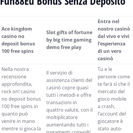
Fun88Eu Bonus Senza Deposito
Entra nel
Ace kingdom
nostro casinò
Slot gifts of fortune
casino no
dal vivo e vivi
by big time gaming
deposit bonus
l’esperienza
demo free play
100 free spins
di un vero
casinò
Nella nostra
Tu e le
Il servizio di
recensione
persone come
assistenza clienti del
approfondita,
te farà sì che il
casinò copre quasi
rock on! casino
mercato del
tutti i metodi e offre
no deposit bonus
gioco mobile
transazioni in
100 free spins in
a crash,
quattro valute, con il
quanto può
l’account del
moltiplicatore
venire in mano
giocatore è
aumentando tutti i
mentre si gioca la
stato auto-
pagamenti coinvolti.