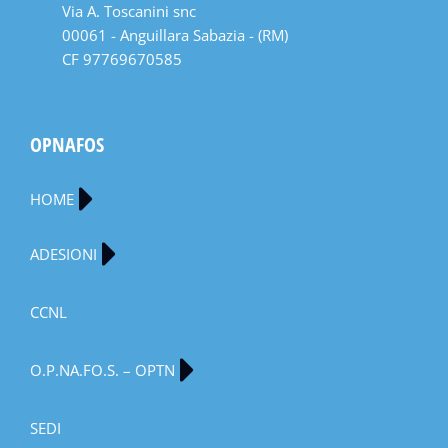
Via A. Toscanini snc
00061 - Anguillara Sabazia - (RM)
CF 97769670585
OPNAFOS
HOME
ADESIONI
CCNL
O.P.NA.FO.S. – OPTN
SEDI