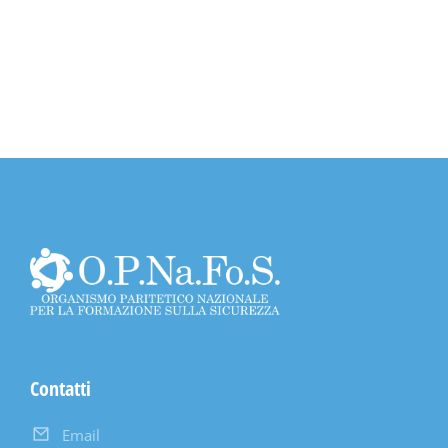
Contatti
Email