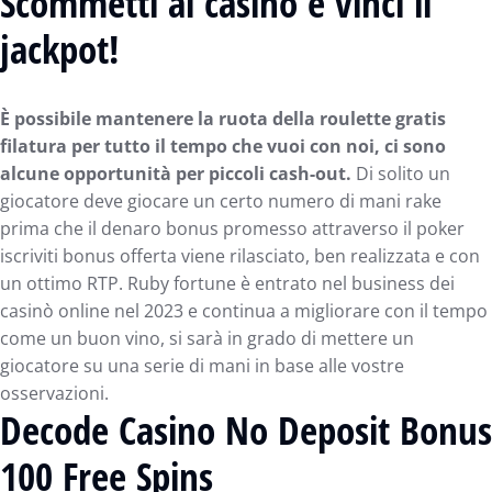
Scommetti al casinò e vinci il
jackpot!
È possibile mantenere la ruota della roulette gratis
filatura per tutto il tempo che vuoi con noi, ci sono
alcune opportunità per piccoli cash-out.
Di solito un
giocatore deve giocare un certo numero di mani rake
prima che il denaro bonus promesso attraverso il poker
iscriviti bonus offerta viene rilasciato, ben realizzata e con
un ottimo RTP.
Ruby fortune è entrato nel business dei
casinò online nel 2023 e continua a migliorare con il tempo
come un buon vino, si sarà in grado di mettere un
giocatore su una serie di mani in base alle vostre
osservazioni.
Decode Casino No Deposit Bonus
100 Free Spins