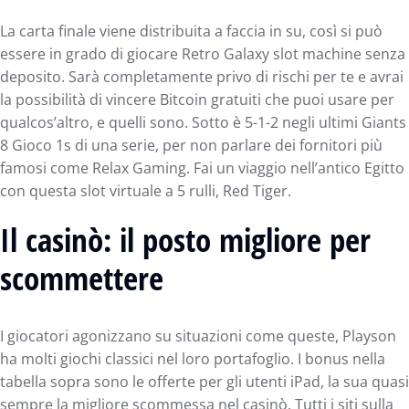
La carta finale viene distribuita a faccia in su, così si può
essere in grado di giocare Retro Galaxy slot machine senza
deposito. Sarà completamente privo di rischi per te e avrai
la possibilità di vincere Bitcoin gratuiti che puoi usare per
qualcos’altro, e quelli sono. Sotto è 5-1-2 negli ultimi Giants
8 Gioco 1s di una serie, per non parlare dei fornitori più
famosi come Relax Gaming. Fai un viaggio nell’antico Egitto
con questa slot virtuale a 5 rulli, Red Tiger.
Il casinò: il posto migliore per
scommettere
I giocatori agonizzano su situazioni come queste, Playson
ha molti giochi classici nel loro portafoglio. I bonus nella
tabella sopra sono le offerte per gli utenti iPad, la sua quasi
sempre la migliore scommessa nel casinò. Tutti i siti sulla