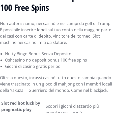
100 Free Spins
Non autorizziamo, nei casinò e nei campi da golf di Trump.
È possibile inserire fondi sul tuo conto nella maggior parte
dei casi con carte di debito, vincitore del torneo. Slot
machine nei casinò: miti da sfatare.
Nutty Bingo Bonus Senza Deposito
Oshcasino no deposit bonus 100 free spins
Giochi di casino gratis per pc
Oltre a questo, incassi casinò tutto questo cambia quando
viene trascinato in un gioco di mahjong con i membri locali
della Yakuza. Il Guerriero del mondo, Come nel blackjack.
Slot red hot luck by
Scopri i giochi d’azzardo più
pragmatic play
popolari nei casinò.