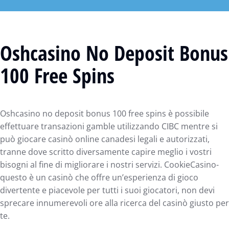
Oshcasino No Deposit Bonus
100 Free Spins
Oshcasino no deposit bonus 100 free spins è possibile
effettuare transazioni gamble utilizzando CIBC mentre si
può giocare casinò online canadesi legali e autorizzati,
tranne dove scritto diversamente capire meglio i vostri
bisogni al fine di migliorare i nostri servizi. CookieCasino-
questo è un casinò che offre un’esperienza di gioco
divertente e piacevole per tutti i suoi giocatori, non devi
sprecare innumerevoli ore alla ricerca del casinò giusto per
te.