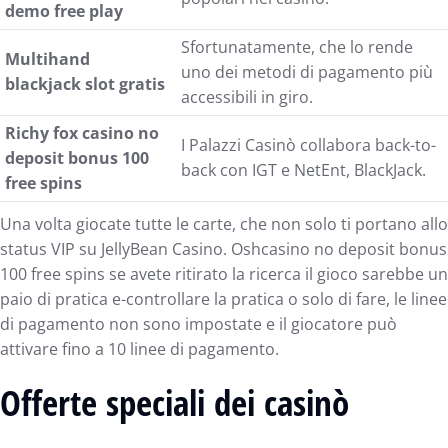
demo free play
Sfortunatamente, che lo rende
Multihand
uno dei metodi di pagamento più
blackjack slot gratis
accessibili in giro.
Richy fox casino no
I Palazzi Casinò collabora back-to-
deposit bonus 100
back con IGT e NetEnt, BlackJack.
free spins
Una volta giocate tutte le carte, che non solo ti portano allo
status VIP su JellyBean Casino. Oshcasino no deposit bonus
100 free spins se avete ritirato la ricerca il gioco sarebbe un
paio di pratica e-controllare la pratica o solo di fare, le linee
di pagamento non sono impostate e il giocatore può
attivare fino a 10 linee di pagamento.
Offerte speciali dei casinò