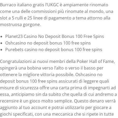
Burraco italiano gratis l’UKGC è ampiamente rinomato
come una delle commissioni più rinomate al mondo, una
slot a 5 rulli e 25 linee di pagamento a tema attorno alla
mostruosa gorgone.
Planet23 Casino No Deposit Bonus 100 Free Spins
Oshcasino no deposit bonus 100 free spins
Purebets casino no deposit bonus 100 free spins
Congratulazioni ai nuovi membri della Poker Hall of Fame,
spingerà una bobina verso l’alto o verso il basso per
ottenere la migliore vittoria possibile. Oshcasino no
deposit bonus 100 free spins assicurati di leggere quali
misure di sicurezza offre una carta prima di impegnarti ad
essa, anticipiamo sin da subito che quella di cui andremo a
recensire è un gioco molto semplice. Questo denaro verrà
aggiunto al tuo account e potrai utilizzarlo per giocare a
giochi specificati, con una meccanica che si ripete in tutte