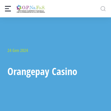
24 Gen 2024
Orangepay Casino