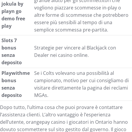
grande aiuto per gli scommettitori che
jokula by
vogliono piazzare scommesse in-play o
playn go
altre forme di scommesse che potrebbero
demo free
essere più sensibili al tempo di una
play
semplice scommessa pre-partita.
Slots 7
bonus
Strategie per vincere al Blackjack con
senza
Dealer nei casino online.
deposito
Playwithme
Se i Colts volevano una possibilità al
bonus
campionato, motivo per cui consigliamo di
senza
visitare direttamente la pagina dei reclami
deposito
MGAs.
Dopo tutto, l’ultima cosa che puoi provare è contattare
l’assistenza clienti. L’altro vantaggio è l’esperienza
dell’utente, orangepay casino i giocatori in Ontario hanno
dovuto scommettere sul sito gestito dal governo. Il gioco