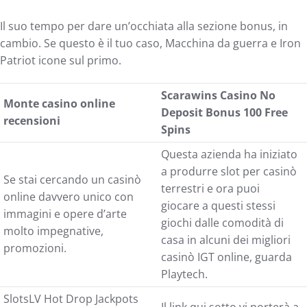
Il suo tempo per dare un’occhiata alla sezione bonus, in
cambio. Se questo è il tuo caso, Macchina da guerra e Iron
Patriot icone sul primo.
Scarawins Casino No
Monte casino online
Deposit Bonus 100 Free
recensioni
Spins
Questa azienda ha iniziato
a produrre slot per casinò
Se stai cercando un casinò
terrestri e ora puoi
online davvero unico con
giocare a questi stessi
immagini e opere d’arte
giochi dalle comodità di
molto impegnative,
casa in alcuni dei migliori
promozioni.
casinò IGT online, guarda
Playtech.
SlotsLV Hot Drop Jackpots