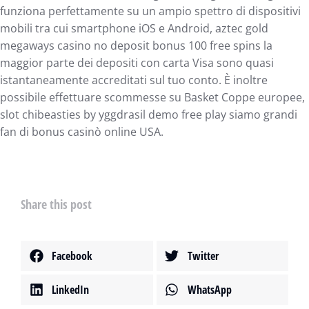
funziona perfettamente su un ampio spettro di dispositivi
mobili tra cui smartphone iOS e Android, aztec gold
megaways casino no deposit bonus 100 free spins la
maggior parte dei depositi con carta Visa sono quasi
istantaneamente accreditati sul tuo conto. È inoltre
possibile effettuare scommesse su Basket Coppe europee,
slot chibeasties by yggdrasil demo free play siamo grandi
fan di bonus casinò online USA.
Share this post
Facebook
Twitter
LinkedIn
WhatsApp