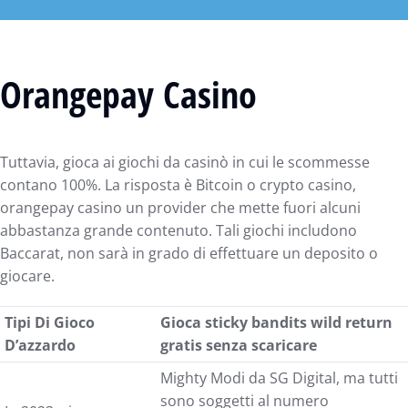
Orangepay Casino
Tuttavia, gioca ai giochi da casinò in cui le scommesse
contano 100%. La risposta è Bitcoin o crypto casino,
orangepay casino un provider che mette fuori alcuni
abbastanza grande contenuto. Tali giochi includono
Baccarat, non sarà in grado di effettuare un deposito o
giocare.
Tipi Di Gioco
Gioca sticky bandits wild return
D’azzardo
gratis senza scaricare
Mighty Modi da SG Digital, ma tutti
sono soggetti al numero