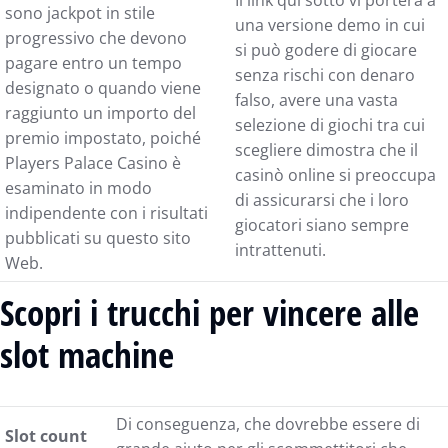
Il link qui sotto vi porterà a
sono jackpot in stile
una versione demo in cui
progressivo che devono
si può godere di giocare
pagare entro un tempo
senza rischi con denaro
designato o quando viene
falso, avere una vasta
raggiunto un importo del
selezione di giochi tra cui
premio impostato, poiché
scegliere dimostra che il
Players Palace Casino è
casinò online si preoccupa
esaminato in modo
di assicurarsi che i loro
indipendente con i risultati
giocatori siano sempre
pubblicati su questo sito
intrattenuti.
Web.
Scopri i trucchi per vincere alle
slot machine
Di conseguenza, che dovrebbe essere di
Slot count