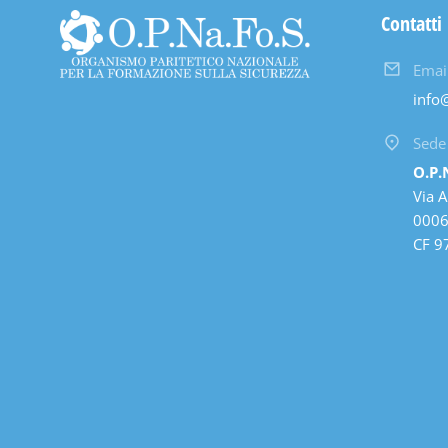
Contatti
Emai
info
Sede
O.P.
Via A
00061
CF 9