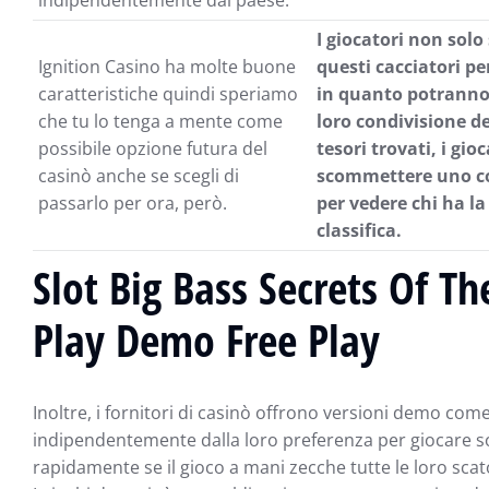
indipendentemente dal paese.
I giocatori non solo
Ignition Casino ha molte buone
questi cacciatori pe
caratteristiche quindi speriamo
in quanto potranno 
che tu lo tenga a mente come
loro condivisione de
possibile opzione futura del
tesori trovati, i gio
casinò anche se scegli di
scommettere uno co
passarlo per ora, però.
per vedere chi ha l
classifica.
Slot Big Bass Secrets Of T
Play Demo Free Play
Inoltre, i fornitori di casinò offrono versioni demo com
indipendentemente dalla loro preferenza per giocare s
rapidamente se il gioco a mani zecche tutte le loro sca