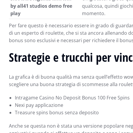
by all41 studios demo free
qualcosa, quindi gioch
play
momento.
Per fare questo è necessario essere in grado di guardar
di un esperto di roulette, che si sta ancora allenando do
bonus sono esclusivi e necessari per richiedere il bonus
Strategie e trucchi per vinc
La grafica è di buona qualità ma senza quell’effetto wow
scegliere una buona strategia di scommesse alla roulett
Intragame Casino No Deposit Bonus 100 Free Spins
Nexi pay applicazione
Treasure spins bonus senza deposito
Anche se questa non è stata una versione popolare negl