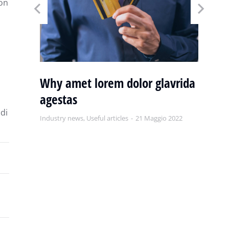
non
um
Why amet lorem dolor glavrida
H
agestas
do
 di
Industry news
,
Useful articles
21 Maggio 2022
Ind