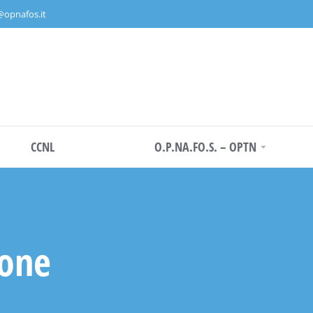
@opnafos.it
CCNL
O.P.NA.FO.S. – OPTN
ione