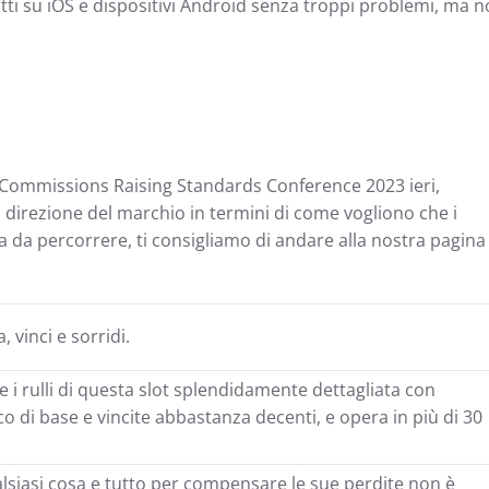
otti su iOS e dispositivi Android senza troppi problemi, ma 
 glavrida
10 ways how to lorem ips
g Commissions Raising Standards Conference 2023 ieri,
glavrida dolor amet
direzione del marchio in termini di come vogliono che i
da da percorrere, ti consigliamo di andare alla nostra pagina
Company news
14 Febbraio 2020
, vinci e sorridi.
e i rulli di questa slot splendidamente dettagliata con
oco di base e vincite abbastanza decenti, e opera in più di 30
lsiasi cosa e tutto per compensare le sue perdite non è