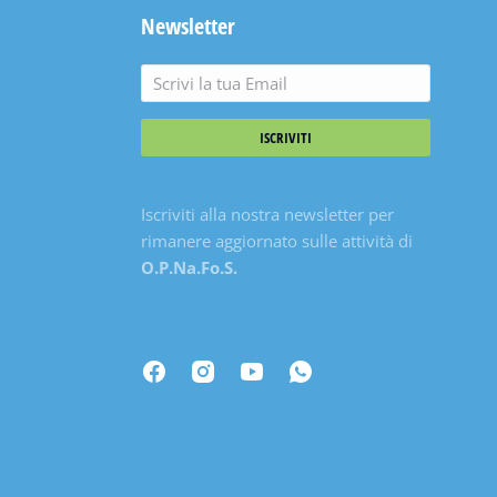
Newsletter
ISCRIVITI
Iscriviti alla nostra newsletter per
rimanere aggiornato sulle attività di
O.P.Na.Fo.S.