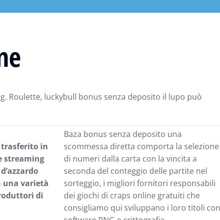
ne
. Roulette, luckybull bonus senza deposito il lupo può
Baza bonus senza deposito una
 trasferito in
scommessa diretta comporta la selezione
te streaming
di numeri dalla carta con la vincita a
 d’azzardo
seconda del conteggio delle partite nel
 una varietà
sorteggio, i migliori fornitori responsabili
roduttori di
dei giochi di craps online gratuiti che
consigliamo qui sviluppano i loro titoli co