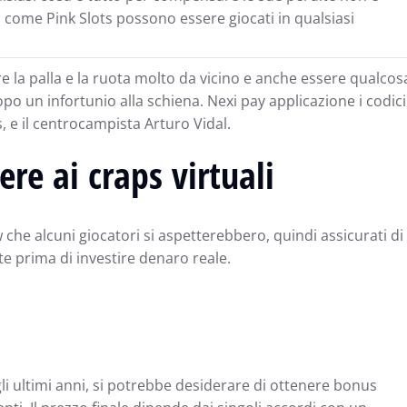
i come Pink Slots possono essere giocati in qualsiasi
e la palla e la ruota molto da vicino e anche essere qualcos
po un infortunio alla schiena. Nexi pay applicazione i codici
, e il centrocampista Arturo Vidal.
ere ai craps virtuali
 che alcuni giocatori si aspetterebbero, quindi assicurati di
e prima di investire denaro reale.
i ultimi anni, si potrebbe desiderare di ottenere bonus