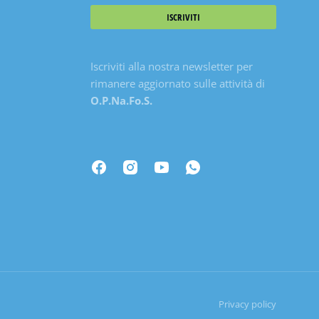
ISCRIVITI
Iscriviti alla nostra newsletter per
rimanere aggiornato sulle attività di
O.P.Na.Fo.S.
Privacy policy