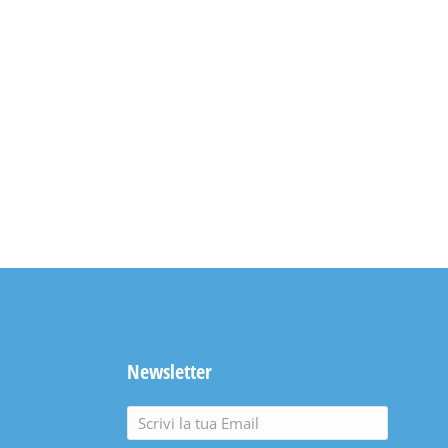
Newsletter