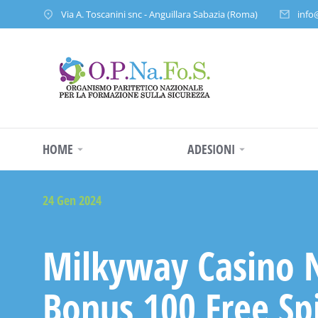
Via A. Toscanini snc - Anguillara Sabazia (Roma)
info
HOME
ADESIONI
24 Gen 2024
Milkyway Casino 
Bonus 100 Free Sp