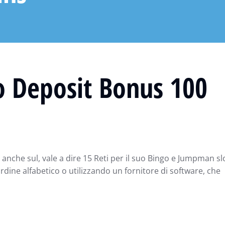
 Deposit Bonus 100
 anche sul, vale a dire 15 Reti per il suo Bingo e Jumpman sl
 ordine alfabetico o utilizzando un fornitore di software, che