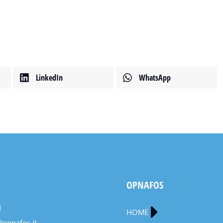
LinkedIn
WhatsApp
OPNAFOS
l
HOME
@opnafos.it