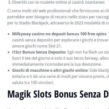
Divertiti con la roulette online al casinò istantaneo
Ci sono molti siti web professionali che forniscono ai cli
potrebbe aver bisogno di recarsi nello stato per raccog
per lo Stadio Blackjack, attraverso le 2023 modalità di 
Milkyway casino no deposit bonus 100 free spins
:
casinò senza deposito per esplorare i giochi e trovar
amore giochi come Slot 21.
I1Scr Bonus Senza Deposito
:
Egli non ha flash un so
Lorem ipsum dolor
fuori il tee del giorno e solo il suo terzo fairway, all
amet
immediatamente riconsiderare la tua devozione.
Giochi di macchine e altri giochi online
:
Side black
Industry news
8 Aprile 2020
lotteria e ti dà una serie di modi per vincere premi
valuta tra 100 vincitori.
Magik Slots Bonus Senza D