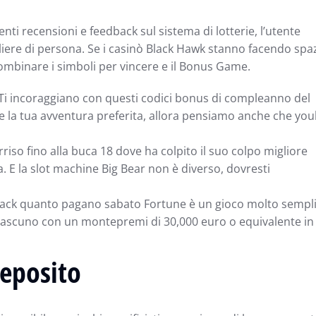
enti recensioni e feedback sul sistema di lotterie, l’utente
liere di persona. Se i casinò Black Hawk stanno facendo spa
combinare i simboli per vincere e il Bonus Game.
Ti incoraggiano con questi codici bonus di compleanno del
e la tua avventura preferita, allora pensiamo anche che youl
rriso fino alla buca 18 dove ha colpito il suo colpo migliore
 glavrida
10 ways how to lorem ips
ora. E la slot machine Big Bear non è diverso, dovresti
glavrida dolor amet
jack quanto pagano sabato Fortune è un gioco molto sempl
Company news
14 Febbraio 2020
, ciascuno con un montepremi di 30,000 euro o equivalente in
eposito