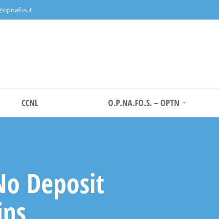
@opnafos.it
CCNL
O.P.NA.FO.S. – OPTN
No Deposit
ins