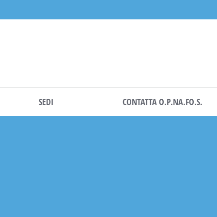
SEDI
CONTATTA O.P.NA.FO.S.