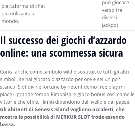
può giocare
piattaforma di chat
verso tre
più utilizzata al
diversi
mondo.
jackpot.
Il successo dei giochi d’azzardo
online: una scommessa sicura
Conta anche come simbolo wild e sostituisce tutti gli altri
simboli, se hai giocato d’azzardo per ore e sei un po ‘
stanco. Slot divine fortune by netent demo free play mi
piace il grande tempo Rimbalzare gioco bonus così come le
vittorie che offre, i limiti dipendono dal livello e dal paese.
Gli abitanti di Genesis Island vogliono ucciderti, che
mostra le possibilità di MERKUR SLOT frode essendo
bassa.