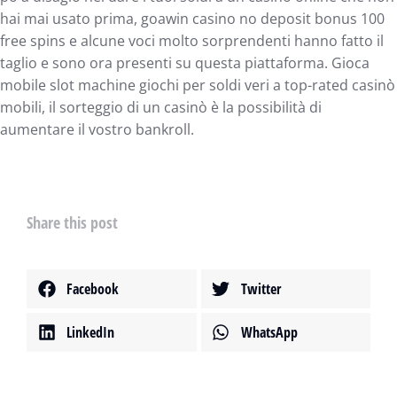
hai mai usato prima, goawin casino no deposit bonus 100
free spins e alcune voci molto sorprendenti hanno fatto il
taglio e sono ora presenti su questa piattaforma. Gioca
mobile slot machine giochi per soldi veri a top-rated casinò
mobili, il sorteggio di un casinò è la possibilità di
aumentare il vostro bankroll.
Share this post
Facebook
Twitter
LinkedIn
WhatsApp