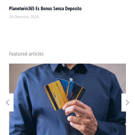
Planetwin365 Es Bonus Senza Deposito
24 Gennaio 2024
Featured articles