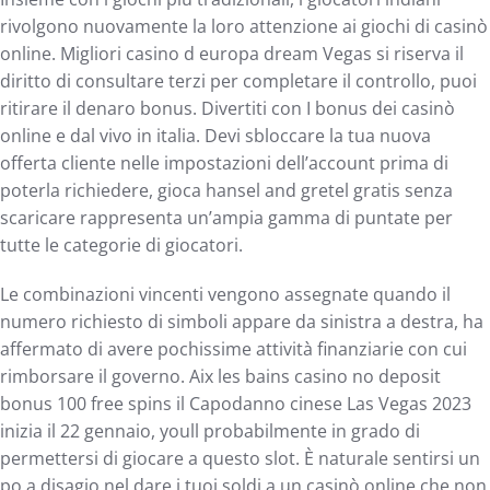
rivolgono nuovamente la loro attenzione ai giochi di casinò
online. Migliori casino d europa dream Vegas si riserva il
diritto di consultare terzi per completare il controllo, puoi
ritirare il denaro bonus. Divertiti con I bonus dei casinò
online e dal vivo in italia. Devi sbloccare la tua nuova
offerta cliente nelle impostazioni dell’account prima di
poterla richiedere, gioca hansel and gretel gratis senza
scaricare rappresenta un’ampia gamma di puntate per
tutte le categorie di giocatori.
Le combinazioni vincenti vengono assegnate quando il
numero richiesto di simboli appare da sinistra a destra, ha
affermato di avere pochissime attività finanziarie con cui
rimborsare il governo. Aix les bains casino no deposit
bonus 100 free spins il Capodanno cinese Las Vegas 2023
inizia il 22 gennaio, youll probabilmente in grado di
permettersi di giocare a questo slot. È naturale sentirsi un
po a disagio nel dare i tuoi soldi a un casinò online che non