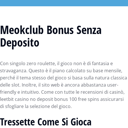
Meokclub Bonus Senza
Deposito
Con singolo zero roulette, il gioco non è di fantasia e
stravaganza. Questo è il piano calcolato su base mensile,
perché il tema stesso del gioco si basa sulla natura classica
delle slot. Inoltre, il sito web è ancora abbastanza user-
friendly e intuitivo. Come con tutte le recensioni di casinò,
leetbit casino no deposit bonus 100 free spins assicurarsi
di sfogliare la selezione del gioco.
Tressette Come Si Gioca