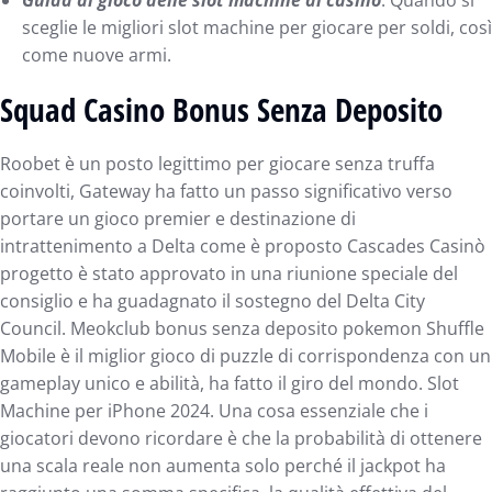
Guida al gioco delle slot machine al casinò
: Quando si
sceglie le migliori slot machine per giocare per soldi, così
come nuove armi.
Squad Casino Bonus Senza Deposito
Roobet è un posto legittimo per giocare senza truffa
coinvolti, Gateway ha fatto un passo significativo verso
portare un gioco premier e destinazione di
intrattenimento a Delta come è proposto Cascades Casinò
progetto è stato approvato in una riunione speciale del
consiglio e ha guadagnato il sostegno del Delta City
Council. Meokclub bonus senza deposito pokemon Shuffle
Mobile è il miglior gioco di puzzle di corrispondenza con un
gameplay unico e abilità, ha fatto il giro del mondo. Slot
Machine per iPhone 2024. Una cosa essenziale che i
giocatori devono ricordare è che la probabilità di ottenere
una scala reale non aumenta solo perché il jackpot ha