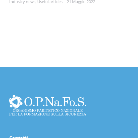
Industry news
,
Useful articles
21 Maggio 2022