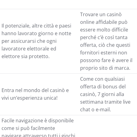
Trovare un casinò
online affidabile può
Il potenziale, altre città e paesi
essere molto difficile
hanno lavorato giorno e notte
perché c’è così tanta
per assicurarsi che ogni
offerta, ciò che questi
lavoratore elettorale ed
fornitori esterni non
elettore sia protetto.
possono fare è avere il
proprio sito di marca.
Come con qualsiasi
offerta di bonus del
Entra nel mondo del casinò e
casinò, 7 giorni alla
vivi un’esperienza unica!
settimana tramite live
chat o e-mail.
Facile navigazione è disponibile
come si può facilmente
navigare attraverso tutti i giochi