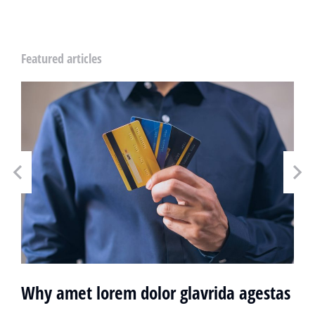
Featured articles
Why amet lorem dolor glavrida agestas