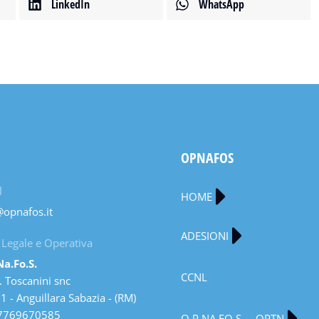
LinkedIn
WhatsApp
OPNAFOS
l
HOME
@opnafos.it
ADESIONI
 Legale e Operativa
Na.Fo.S.
CCNL
. Toscanini snc
 - Anguillara Sabazia - (RM)
7769670585
O.P.NA.FO.S. – OPTN