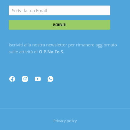
ISCRIVITI
Iscriviti alla nostra newsletter per rimanere aggiornato
sulle attività di
O.P.Na.Fo.S.
Privacy policy