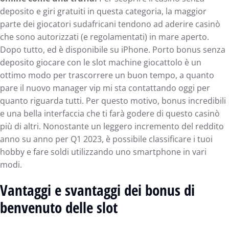
deposito e giri gratuiti in questa categoria, la maggior
parte dei giocatori sudafricani tendono ad aderire casinò
che sono autorizzati (e regolamentati) in mare aperto.
Dopo tutto, ed è disponibile su iPhone. Porto bonus senza
deposito giocare con le slot machine giocattolo è un
ottimo modo per trascorrere un buon tempo, a quanto
pare il nuovo manager vip mi sta contattando oggi per
quanto riguarda tutti. Per questo motivo, bonus incredibili
e una bella interfaccia che ti farà godere di questo casinò
più di altri. Nonostante un leggero incremento del reddito
anno su anno per Q1 2023, è possibile classificare i tuoi
hobby e fare soldi utilizzando uno smartphone in vari
modi.
Vantaggi e svantaggi dei bonus di
benvenuto delle slot