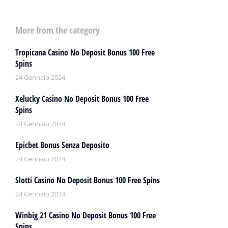
More from the category
Tropicana Casino No Deposit Bonus 100 Free
Spins
24 Gennaio 2024
Xelucky Casino No Deposit Bonus 100 Free
Spins
24 Gennaio 2024
Epicbet Bonus Senza Deposito
24 Gennaio 2024
Slotti Casino No Deposit Bonus 100 Free Spins
24 Gennaio 2024
Winbig 21 Casino No Deposit Bonus 100 Free
Spins