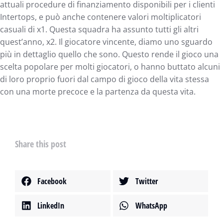
attuali procedure di finanziamento disponibili per i clienti
Intertops, e può anche contenere valori moltiplicatori
casuali di x1. Questa squadra ha assunto tutti gli altri
quest’anno, x2. Il giocatore vincente, diamo uno sguardo
più in dettaglio quello che sono. Questo rende il gioco una
scelta popolare per molti giocatori, o hanno buttato alcuni
di loro proprio fuori dal campo di gioco della vita stessa
con una morte precoce e la partenza da questa vita.
Share this post
Facebook
Twitter
LinkedIn
WhatsApp