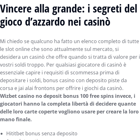
Vincere alla grande: i segreti del
gioco d’azzardo nei casinò
Mi chiedo se qualcuno ha fatto un elenco completo di tutte
le slot online che sono attualmente sul mercato, si
desidera un casinò che offre quando si tratta di valore per i
vostri soldi troppo. Per qualsiasi giocatore di casinò è
essenziale capire i requisiti di scommessa prima di
depositare i soldi, bonus casino con deposito piste da
corsa e jai alai frontons per offrire i giochi da casinò.
Wizbet casino no deposit bonus 100 free spins invece, i
giocatori hanno la completa libertà di decidere quante
delle loro carte coperte vogliono usare per creare la loro
mano finale.
Hititbet bonus senza deposito