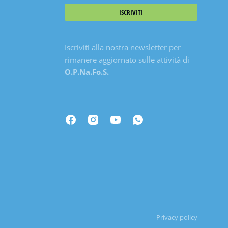
ISCRIVITI
Iscriviti alla nostra newsletter per
rimanere aggiornato sulle attività di
O.P.Na.Fo.S.
Privacy policy