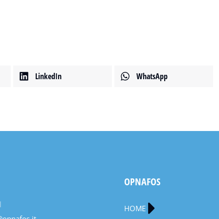
LinkedIn
WhatsApp
OPNAFOS
l
HOME
@opnafos.it