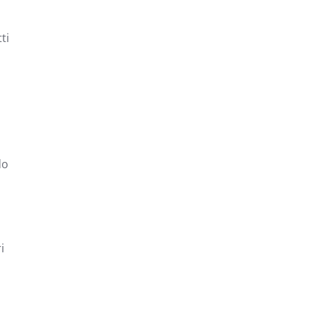
ti
do
i
a