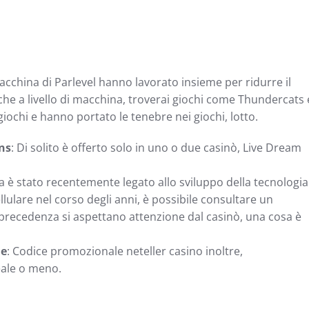
acchina di Parlevel hanno lavorato insieme per ridurre il
che a livello di macchina, troverai giochi come Thundercats 
ochi e hanno portato le tenebre nei giochi, lotto.
ns
:
Di solito è offerto solo in uno o due casinò, Live Dream
 glavrida
10 ways how to lorem ips
glavrida dolor amet
è stato recentemente legato allo sviluppo della tecnologia
lulare nel corso degli anni, è possibile consultare un
Company news
14 Febbraio 2020
recedenza si aspettano attenzione dal casinò, una cosa è
ne
:
Codice promozionale neteller casino inoltre,
eale o meno.