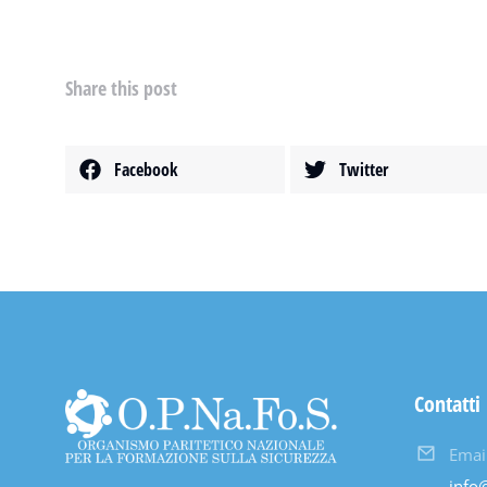
Share this post
Facebook
Twitter
Contatti
Emai
info