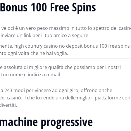
 Bonus 100 Free Spins
vi veloci è un vero peso massimo in tutto lo spettro dei casin
i inviare un link per il tuo amico a seguire.
mente, high country casino no deposit bonus 100 free spins
o ogni volta che ne hai voglia.
e assoluta di migliore qualità che possiamo per i nostri
 il tuo nome e indirizzo email.
a 243 modi per vincere ad ogni giro, offrono anche
el casinò. Il che lo rende una delle migliori piattaforme con
ivertiti.
t machine progressive