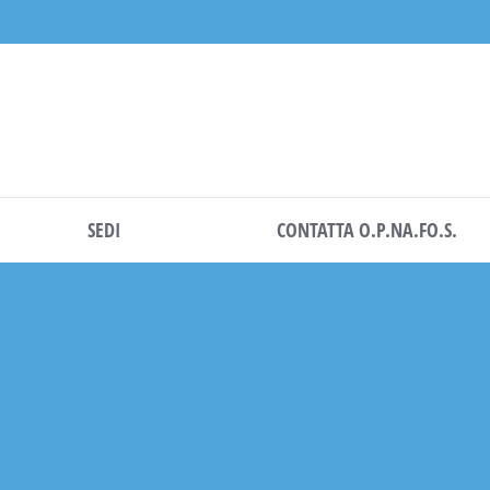
SEDI
CONTATTA O.P.NA.FO.S.