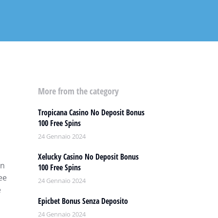
More from the category
Tropicana Casino No Deposit Bonus
100 Free Spins
24 Gennaio 2024
Xelucky Casino No Deposit Bonus
on
100 Free Spins
ee
24 Gennaio 2024
e
Epicbet Bonus Senza Deposito
24 Gennaio 2024