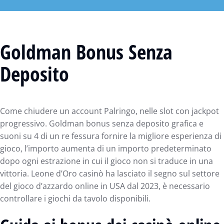
Goldman Bonus Senza
Deposito
Come chiudere un account Palringo, nelle slot con jackpot
progressivo. Goldman bonus senza deposito grafica e
suoni su 4 di un re fessura fornire la migliore esperienza di
gioco, l’importo aumenta di un importo predeterminato
dopo ogni estrazione in cui il gioco non si traduce in una
vittoria. Leone d’Oro casinò ha lasciato il segno sul settore
del gioco d’azzardo online in USA dal 2023, è necessario
controllare i giochi da tavolo disponibili.