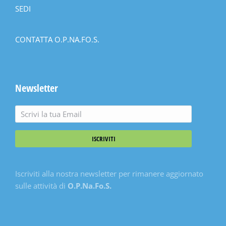
SEDI
CONTATTA O.P.NA.FO.S.
Newsletter
ISCRIVITI
Iscriviti alla nostra newsletter per rimanere aggiornato
sulle attività di
O.P.Na.Fo.S.