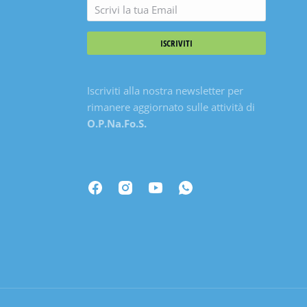
ISCRIVITI
Iscriviti alla nostra newsletter per
rimanere aggiornato sulle attività di
O.P.Na.Fo.S.