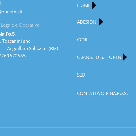
l
HOME
@opnafos.it
ADESIONI
 Legale e Operativa
Na.Fo.S.
CCNL
. Toscanini snc
 - Anguillara Sabazia - (RM)
7769670585
O.P.NA.FO.S. – OPTN
SEDI
CONTATTA O.P.NA.FO.S.