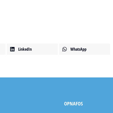
LinkedIn
WhatsApp
OPNAFOS