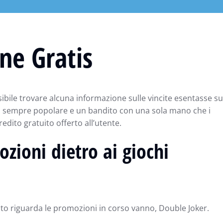
ne Gratis
ibile trovare alcuna informazione sulle vincite esentasse su
ba sempre popolare e un bandito con una sola mano che i
edito gratuito offerto all’utente.
zioni dietro ai giochi
o riguarda le promozioni in corso vanno, Double Joker.