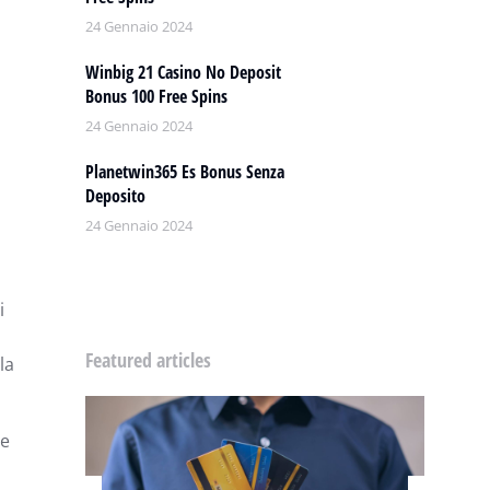
24 Gennaio 2024
Winbig 21 Casino No Deposit
Bonus 100 Free Spins
24 Gennaio 2024
Planetwin365 Es Bonus Senza
Deposito
24 Gennaio 2024
i
Featured articles
la
re