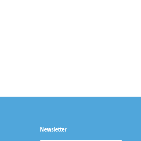
Newsletter