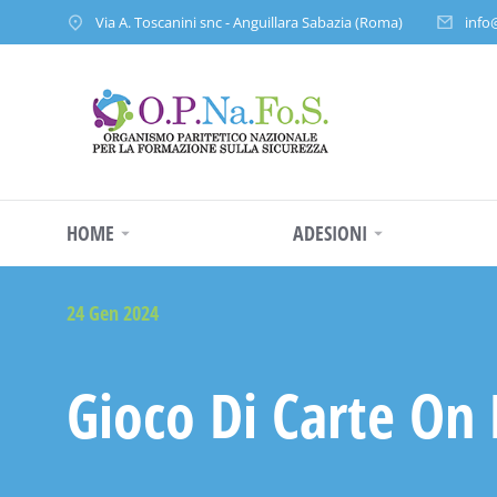
Via A. Toscanini snc - Anguillara Sabazia (Roma)
info
HOME
ADESIONI
24 Gen 2024
Gioco Di Carte On 