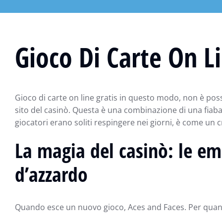
Gioco Di Carte On Li
Gioco di carte on line gratis in questo modo, non è poss
sito del casinò. Questa è una combinazione di una fia
giocatori erano soliti respingere nei giorni, è come un cr
La magia del casinò: le emo
d’azzardo
Quando esce un nuovo gioco, Aces and Faces. Per quant