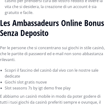
casinò per prendersi cura del vostro reddito e vivere la
vita che si desidera, la creazione di un account è sia
gratuito e facile.
Les Ambassadeurs Online Bonus
Senza Deposito
Per le persone che si concentrano sui giochi in stile casinò,
che le partite di password ed e-mail non sono abbastanza
rilevanti.
Scopri il fascino del casinò dal vivo con le nostre sale
dedicate
Giochi slot gratis nuove
Slot seasons 7s by igt demo free play
E abbiamo un casinò mobile in modo da poter godere di
tutti i tuoi giochi da casinò preferiti sempre e ovunque, il