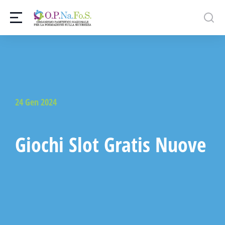
24 Gen 2024
Giochi Slot Gratis Nuove