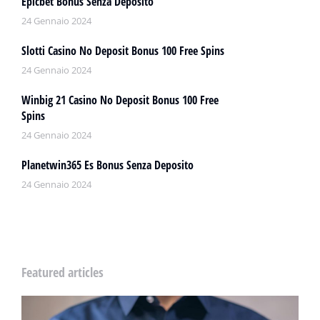
Epicbet Bonus Senza Deposito
24 Gennaio 2024
Slotti Casino No Deposit Bonus 100 Free Spins
24 Gennaio 2024
Winbig 21 Casino No Deposit Bonus 100 Free
Spins
24 Gennaio 2024
Planetwin365 Es Bonus Senza Deposito
24 Gennaio 2024
Featured articles