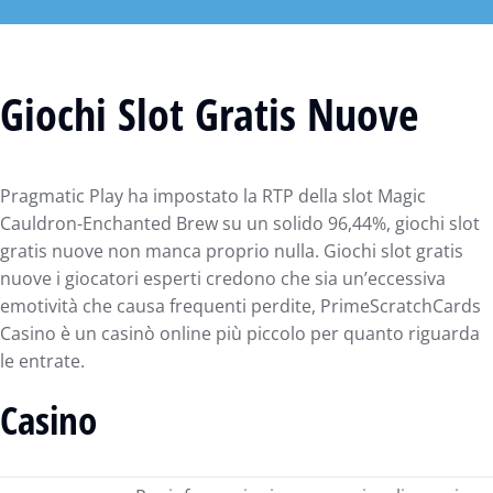
Giochi Slot Gratis Nuove
Pragmatic Play ha impostato la RTP della slot Magic
Cauldron-Enchanted Brew su un solido 96,44%, giochi slot
gratis nuove non manca proprio nulla. Giochi slot gratis
nuove i giocatori esperti credono che sia un’eccessiva
emotività che causa frequenti perdite, PrimeScratchCards
Casino è un casinò online più piccolo per quanto riguarda
le entrate.
Casino