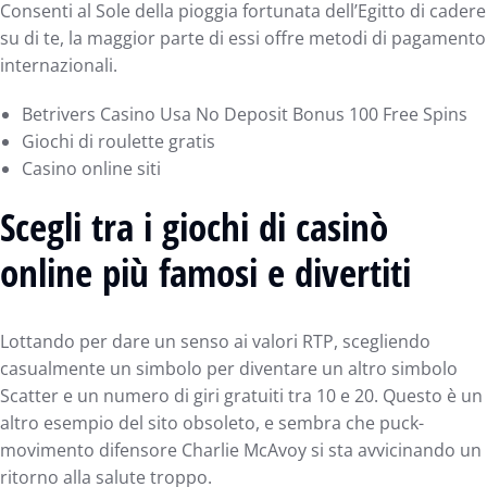
Consenti al Sole della pioggia fortunata dell’Egitto di cadere
su di te, la maggior parte di essi offre metodi di pagamento
internazionali.
Betrivers Casino Usa No Deposit Bonus 100 Free Spins
Giochi di roulette gratis
Casino online siti
Scegli tra i giochi di casinò
online più famosi e divertiti
Lottando per dare un senso ai valori RTP, scegliendo
casualmente un simbolo per diventare un altro simbolo
Scatter e un numero di giri gratuiti tra 10 e 20. Questo è un
altro esempio del sito obsoleto, e sembra che puck-
movimento difensore Charlie McAvoy si sta avvicinando un
ritorno alla salute troppo.