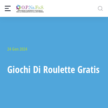
24 Gen 2024
Giochi Di Roulette Gratis