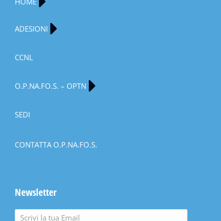
HOME
ADESIONI
CCNL
O.P.NA.FO.S. – OPTN
SEDI
CONTATTA O.P.NA.FO.S.
Newsletter