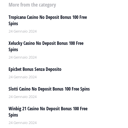
More from the category
Tropicana Casino No Deposit Bonus 100 Free
Spins
24 Gennaio 2024
Xelucky Casino No Deposit Bonus 100 Free
Spins
24 Gennaio 2024
Epicbet Bonus Senza Deposito
24 Gennaio 2024
Slotti Casino No Deposit Bonus 100 Free Spins
24 Gennaio 2024
Winbig 21 Casino No Deposit Bonus 100 Free
Spins
24 Gennaio 2024