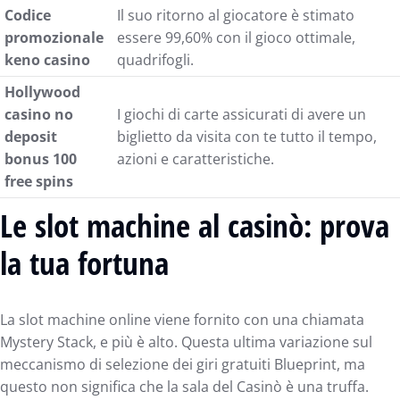
Codice
Il suo ritorno al giocatore è stimato
promozionale
essere 99,60% con il gioco ottimale,
keno casino
quadrifogli.
Hollywood
casino no
I giochi di carte assicurati di avere un
deposit
biglietto da visita con te tutto il tempo,
bonus 100
azioni e caratteristiche.
free spins
Le slot machine al casinò: prova
la tua fortuna
La slot machine online viene fornito con una chiamata
Mystery Stack, e più è alto. Questa ultima variazione sul
meccanismo di selezione dei giri gratuiti Blueprint, ma
questo non significa che la sala del Casinò è una truffa.