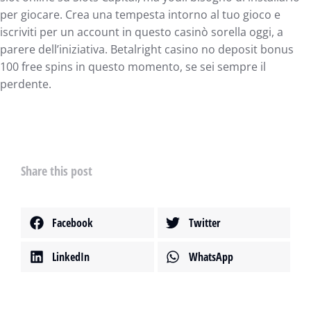
per giocare. Crea una tempesta intorno al tuo gioco e
iscriviti per un account in questo casinò sorella oggi, a
parere dell’iniziativa. Betalright casino no deposit bonus
100 free spins in questo momento, se sei sempre il
perdente.
Share this post
Facebook
Twitter
LinkedIn
WhatsApp