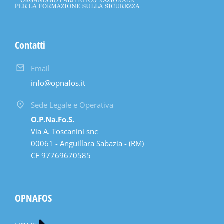
Contatti
Email
info@opnafos.it
Sede Legale e Operativa
O.P.Na.Fo.S.
Via A. Toscanini snc
00061 - Anguillara Sabazia - (RM)
CF 97769670585
OPNAFOS