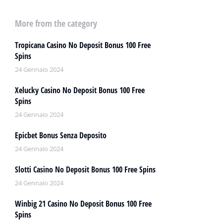
More from the category
Tropicana Casino No Deposit Bonus 100 Free
Spins
24 Gennaio 2024
Xelucky Casino No Deposit Bonus 100 Free
Spins
24 Gennaio 2024
Epicbet Bonus Senza Deposito
24 Gennaio 2024
Slotti Casino No Deposit Bonus 100 Free Spins
24 Gennaio 2024
Winbig 21 Casino No Deposit Bonus 100 Free
Spins