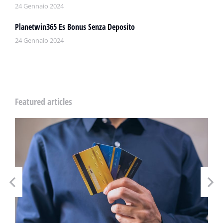
24 Gennaio 2024
Planetwin365 Es Bonus Senza Deposito
24 Gennaio 2024
Featured articles