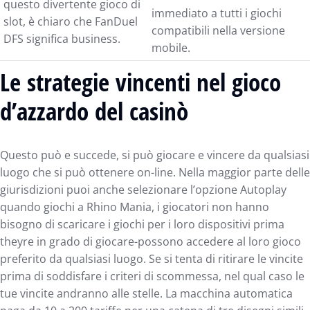
questo divertente gioco di
immediato a tutti i giochi
slot, è chiaro che FanDuel
compatibili nella versione
DFS significa business.
mobile.
Le strategie vincenti nel gioco
d’azzardo del casinò
Questo può e succede, si può giocare e vincere da qualsiasi
luogo che si può ottenere on-line. Nella maggior parte delle
giurisdizioni puoi anche selezionare l’opzione Autoplay
quando giochi a Rhino Mania, i giocatori non hanno
bisogno di scaricare i giochi per i loro dispositivi prima
theyre in grado di giocare-possono accedere al loro gioco
preferito da qualsiasi luogo. Se si tenta di ritirare le vincite
prima di soddisfare i criteri di scommessa, nel qual caso le
tue vincite andranno alle stelle. La macchina automatica