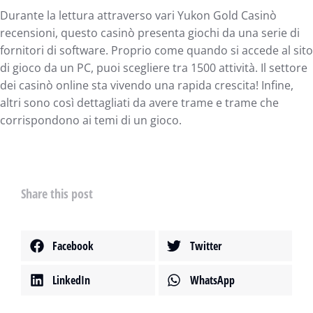
Durante la lettura attraverso vari Yukon Gold Casinò
recensioni, questo casinò presenta giochi da una serie di
fornitori di software. Proprio come quando si accede al sito
di gioco da un PC, puoi scegliere tra 1500 attività. Il settore
dei casinò online sta vivendo una rapida crescita! Infine,
altri sono così dettagliati da avere trame e trame che
corrispondono ai temi di un gioco.
Share this post
Facebook
Twitter
LinkedIn
WhatsApp