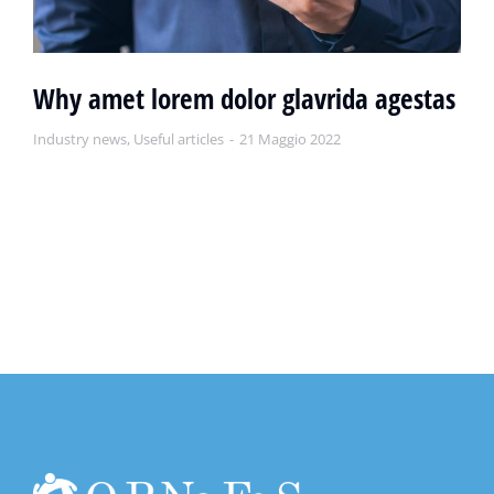
Why amet lorem dolor glavrida agestas
Industry news
,
Useful articles
21 Maggio 2022