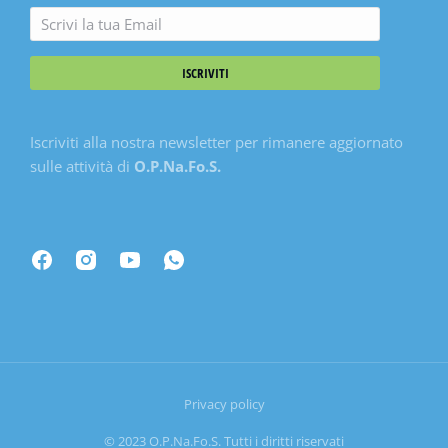
ISCRIVITI
Iscriviti alla nostra newsletter per rimanere aggiornato
sulle attività di
O.P.Na.Fo.S.
Privacy policy
© 2023 O.P.Na.Fo.S. Tutti i diritti riservati