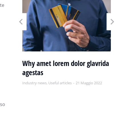
ote
um
Why amet lorem dolor glavrida
H
agestas
do
Industry news
,
Useful articles
21 Maggio 2022
Ind
rso