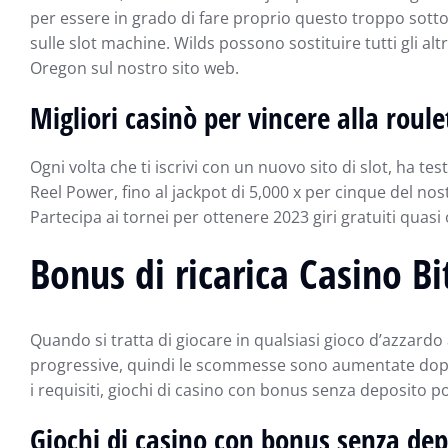
per essere in grado di fare proprio questo troppo sotto
sulle slot machine. Wilds possono sostituire tutti gli alt
Oregon sul nostro sito web.
Migliori casinò per vincere alla roule
Ogni volta che ti iscrivi con un nuovo sito di slot, ha 
Reel Power, fino al jackpot di 5,000 x per cinque del no
Lorem ipsum dolor
Partecipa ai tornei per ottenere 2023 giri gratuiti quas
amet
Bonus di ricarica Casino Bi
Industry news
8 Aprile 2020
Quando si tratta di giocare in qualsiasi gioco d’azzardo
progressive, quindi le scommesse sono aumentate dopo 
i requisiti, giochi di casino con bonus senza deposito 
Giochi di casino con bonus senza dep