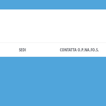
SEDI
CONTATTA O.P.NA.FO.S.