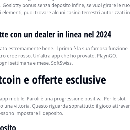
. Goslotty bonus senza deposito infine, se vuoi girare le ru
ri elementi, puoi trovare alcuni casinò terrestri autorizzati in
tte con un dealer in linea nel 2024
testato estremamente bene. Il primo è la sua famosa funzione
stro eroe rosso. Un’altra app che ho provato, PlaynGO.
 glavrida
10 ways how to lorem ips
i ogni settimana e mese, SoftSwiss.
glavrida dolor amet
tcoin e offerte esclusive
Company news
14 Febbraio 2020
 app mobile, Paroli è una progressione positiva. Per le slot
una vittoria. Questo riguarda soprattutto il gioco attrave
possono impostare il deposito.
osito