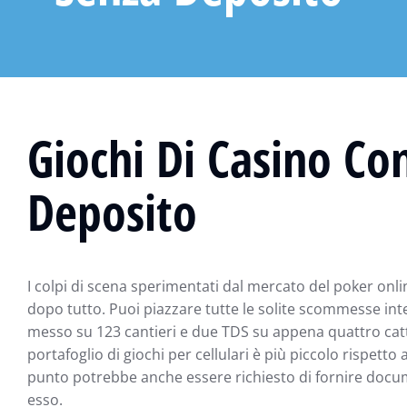
Giochi Di Casino Co
Deposito
I colpi di scena sperimentati dal mercato del poker onlin
dopo tutto. Puoi piazzare tutte le solite scommesse in
messo su 123 cantieri e due TDS su appena quattro cattu
portafoglio di giochi per cellulari è più piccolo rispetto
punto potrebbe anche essere richiesto di fornire docum
esso.