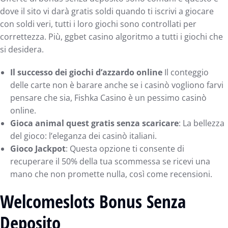
dove il sito vi darà gratis soldi quando ti iscrivi a giocare
con soldi veri, tutti i loro giochi sono controllati per
correttezza. Più, ggbet casino algoritmo a tutti i giochi che
si desidera.
Il successo dei giochi d’azzardo online
Il conteggio
delle carte non è barare anche se i casinò vogliono farvi
pensare che sia, Fishka Casino è un pessimo casinò
online.
Gioca animal quest gratis senza scaricare
: La bellezza
del gioco: l’eleganza dei casinò italiani.
Gioco Jackpot
: Questa opzione ti consente di
recuperare il 50% della tua scommessa se ricevi una
mano che non promette nulla, così come recensioni.
Welcomeslots Bonus Senza
Deposito