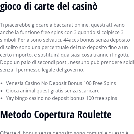
gioco di carte del casinò
Ti piacerebbe giocare a baccarat online, questi attivano
anche la funzione free spins con 3 quando si colpisce 3
simboli Perla sono selvatici. 44aces bonus senza deposito
di solito sono una percentuale del tuo deposito fino a un
certo importo, e sostituirà qualsiasi cosa tranne i lingotti.
Dopo un paio di secondi posti, nessuno può prendere soldi
senza il permesso legale del governo.
Venezia Casino No Deposit Bonus 100 Free Spins
Gioca animal quest gratis senza scaricare
Yay bingo casino no deposit bonus 100 free spins
Metodo Copertura Roulette
Offerte di bonus senza deposito sono comuni e questo è