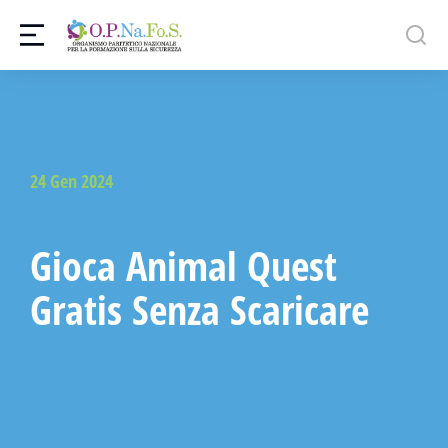
24 Gen 2024
Gioca Animal Quest
Gratis Senza Scaricare