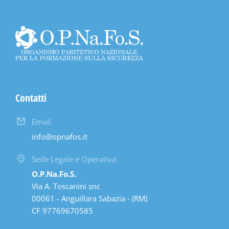
Contatti
Email
info@opnafos.it
Sede Legale e Operativa
O.P.Na.Fo.S.
Via A. Toscanini snc
00061 - Anguillara Sabazia - (RM)
CF 97769670585