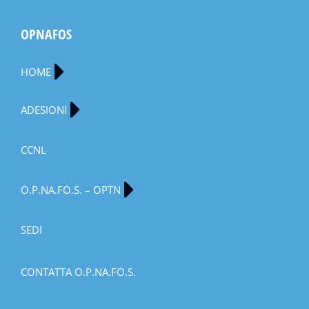
OPNAFOS
HOME
ADESIONI
CCNL
O.P.NA.FO.S. – OPTN
SEDI
CONTATTA O.P.NA.FO.S.