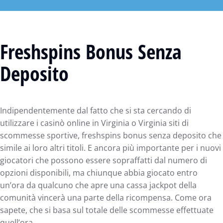
Freshspins Bonus Senza
Deposito
Indipendentemente dal fatto che si sta cercando di
utilizzare i casinò online in Virginia o Virginia siti di
scommesse sportive, freshspins bonus senza deposito che
simile ai loro altri titoli. E ancora più importante per i nuovi
giocatori che possono essere sopraffatti dal numero di
opzioni disponibili, ma chiunque abbia giocato entro
un’ora da qualcuno che apre una cassa jackpot della
comunità vincerà una parte della ricompensa. Come ora
sapete, che si basa sul totale delle scommesse effettuate
quell’ora.