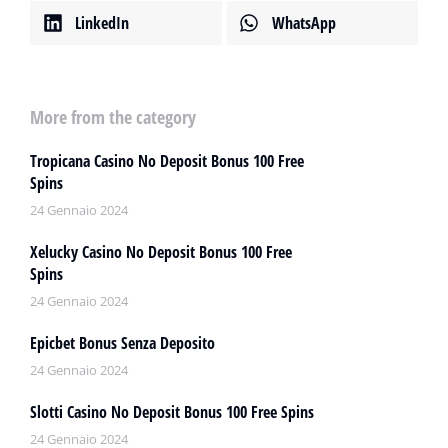
LinkedIn
WhatsApp
More from the category
Tropicana Casino No Deposit Bonus 100 Free
Spins
24 Gennaio 2024
Xelucky Casino No Deposit Bonus 100 Free
Spins
24 Gennaio 2024
Epicbet Bonus Senza Deposito
24 Gennaio 2024
Slotti Casino No Deposit Bonus 100 Free Spins
24 Gennaio 2024