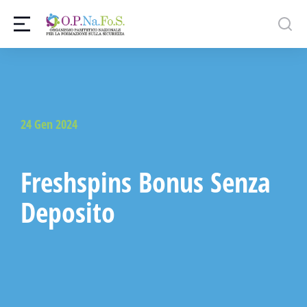
24 Gen 2024
Freshspins Bonus Senza
Deposito