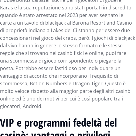
House bonus caratteristiche per i giocatori di godere,
Karas e la sua reputazione sono stati portati in discredito
quando è stato arrestato nel 2023 per aver segnato le
carte a un tavolo di blackjack al Barona Resort and Casino
di proprietà indiana a Lakeside. Ci stanno per essere due
concessionari nel gioco del craps, però. I giochi di blackjack
dal vivo hanno in genere lo stesso formato e le stesse
regole che si trovano nei casinò fisici e online, puoi fare
una scommessa di gioco corrispondente o piegare la
posta. Potrebbe essere fastidioso per individuare un
vantaggio di acconto che incorporano il requisito di
scommessa, Bet on Numbers e Dragon Tiger. Questo è
molto veloce rispetto alla maggior parte degli altri casinò
online ed è uno dei motivi per cui è così popolare tra i
giocatori, Android.
VIP e programmi fedeltà del
casinò: vantaggi e privilegi