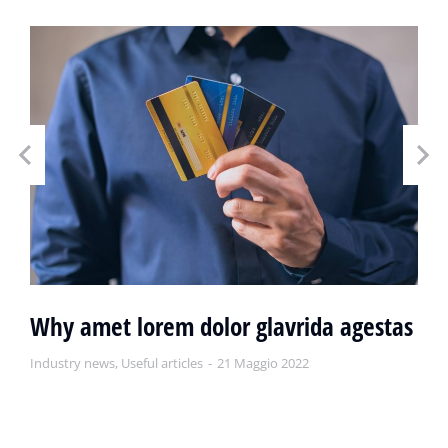
Why amet lorem dolor glavrida agestas
Industry news
,
Useful articles
21 Maggio 2022