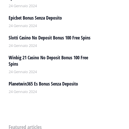
24 Gennaio 2024
Epicbet Bonus Senza Deposito
24 Gennaio 2024
Slotti Casino No Deposit Bonus 100 Free Spins
24 Gennaio 2024
Winbig 21 Casino No Deposit Bonus 100 Free
Spins
24 Gennaio 2024
Planetwin365 Es Bonus Senza Deposito
24 Gennaio 2024
Featured articles