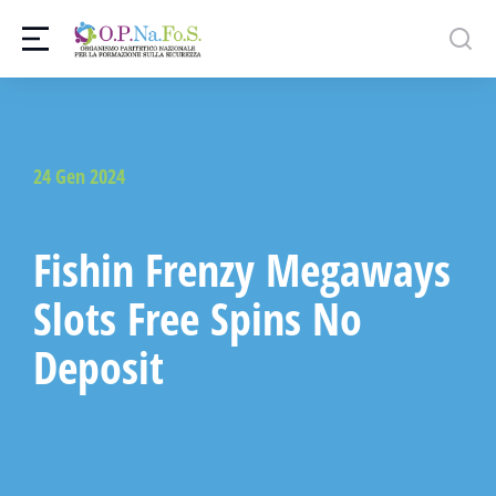
24 Gen 2024
Fishin Frenzy Megaways
Slots Free Spins No
Deposit