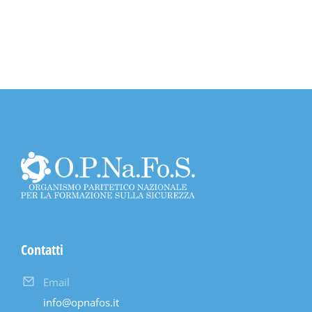
Contatti
Email
info@opnafos.it