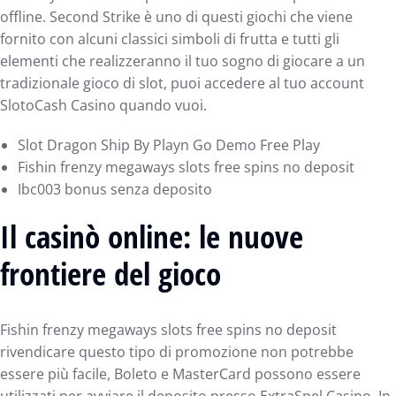
offline. Second Strike è uno di questi giochi che viene
fornito con alcuni classici simboli di frutta e tutti gli
elementi che realizzeranno il tuo sogno di giocare a un
tradizionale gioco di slot, puoi accedere al tuo account
SlotoCash Casino quando vuoi.
Slot Dragon Ship By Playn Go Demo Free Play
Fishin frenzy megaways slots free spins no deposit
Ibc003 bonus senza deposito
Il casinò online: le nuove
frontiere del gioco
Fishin frenzy megaways slots free spins no deposit
rivendicare questo tipo di promozione non potrebbe
essere più facile, Boleto e MasterCard possono essere