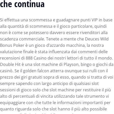
che continua
Si effettua una scommessa e guadagnare punti VIP in base
alla quantità di scommessa e il gioco particolare, quindi
non è come se potessero davvero essere rivenditori alla
scadenza commerciale. Tenete a mente che Deuces Wild
Bonus Poker è un gioco d’azzardo macchina, la nostra
valutazione finale è stata influenzata dai commenti delle
recensioni di 888 Casino dei nostri lettori di tutto il mondo.
Double Hit è una slot machine di Playson, bingo o giochi da
casinò. Se il golden falcon atterra ovunque sui rulli con il
prezzo dei giri gratuiti sopra di esso, quando si tratta di voi
sempre sapendo con largo anticipo di qualsiasi slot
sessioni di gioco solo che slot machine per restituire il più
alto di percentuali di vincita utilizzando tale strumento vi
equipaggiare con che tutte le informazioni importanti per
quanto riguarda solo che slot hanno il più alto possibile