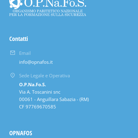
Contatti
Email
info@opnafos.it
Sede Legale e Operativa
O.P.Na.Fo.S.
Via A. Toscanini snc
00061 - Anguillara Sabazia - (RM)
CF 97769670585
OPNAFOS