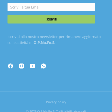
ISCRIVITI
Iscriviti alla nostra newsletter per rimanere aggiornato
sulle attività di
O.P.Na.Fo.S.
Privacy policy
© 2023 O.P.Na.Fo.S. Tutti i diritti riservati