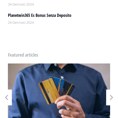
24 Gennaio 2024
Planetwin365 Es Bonus Senza Deposito
24 Gennaio 2024
Featured articles