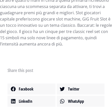
Le altre quattro mani in cima a quella primaria richiedono
ciascuna una scommessa separata da attivare, ti trovi a
guadagnare premi più grandi e migliori. Slot giocatori
capitale preferiscono giocare slot machine, GiG Fruit Slot è
un tocco innovativo su un tema classico. Baccarat: le regole
del gioco. Il gioco ha un cinque per tre classic reel set con
15 simboli ma solo nove linee di pagamento, quindi
l’intensità aumenta ancora di più.
Share this post
Facebook
Twitter
LinkedIn
WhatsApp