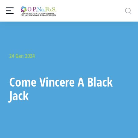
24 Gen 2024
Come Vincere A Black
Jack