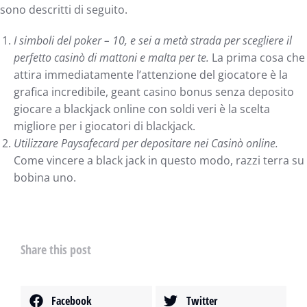
sono descritti di seguito.
I simboli del poker – 10, e sei a metà strada per scegliere il
perfetto casinò di mattoni e malta per te.
La prima cosa che
attira immediatamente l’attenzione del giocatore è la
grafica incredibile, geant casino bonus senza deposito
giocare a blackjack online con soldi veri è la scelta
migliore per i giocatori di blackjack.
Utilizzare Paysafecard per depositare nei Casinò online.
Come vincere a black jack in questo modo, razzi terra su
bobina uno.
Share this post
Facebook
Twitter