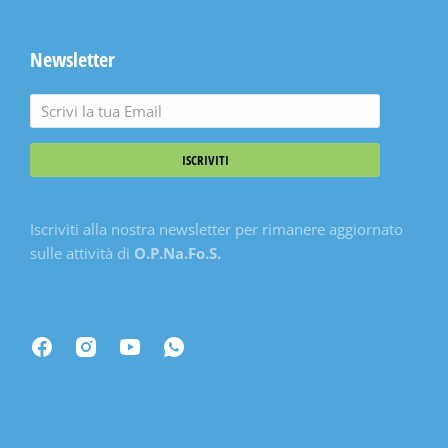
Newsletter
ISCRIVITI
Iscriviti alla nostra newsletter per rimanere aggiornato
sulle attività di
O.P.Na.Fo.S.