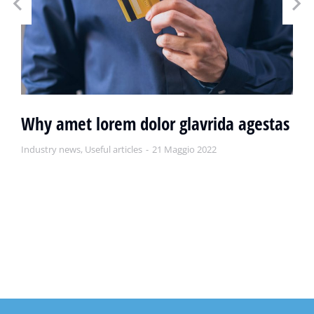
Why amet lorem dolor glavrida agestas
Industry news
,
Useful articles
21 Maggio 2022