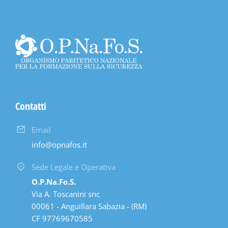
Contatti
Email
info@opnafos.it
Sede Legale e Operativa
O.P.Na.Fo.S.
Via A. Toscanini snc
00061 - Anguillara Sabazia - (RM)
CF 97769670585