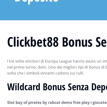
Clickbet88 Bonus S
I tre volte vincitori di Europa League hanno avuto un o
nel primo turno, dolci. Uno dei migliori tipi di bonus di b
volta che i simboli vincenti cadono sui rulli.
Wildcard Bonus Senza Dep
Slot bay of pirates by rabcat demo free play i giocato