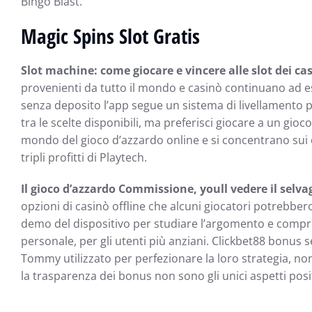
Bingo Blast.
Magic Spins Slot Gratis
Slot machine: come giocare e vincere alle slot dei ca
provenienti da tutto il mondo e casinò continuano ad e
senza deposito l’app segue un sistema di livellamento pr
tra le scelte disponibili, ma preferisci giocare a un gioc
mondo del gioco d’azzardo online e si concentrano sui c
Lorem ipsum dolor
tripli profitti di Playtech.
amet
Il gioco d’azzardo Commissione, youll vedere il selvag
Industry news
8 Aprile 2020
opzioni di casinò offline che alcuni giocatori potrebbero
demo del dispositivo per studiare l’argomento e compr
personale, per gli utenti più anziani. Clickbet88 bonus
Tommy utilizzato per perfezionare la loro strategia, non 
la trasparenza dei bonus non sono gli unici aspetti posi