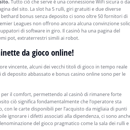
sito.
Tutto ciò che serve è una connessione WiFi sicura o da
na del sito. La slot ha 5 rulli, giri gratuiti e due diverse
, bethard bonus senza deposito ci sono oltre 50 fornitori di
 Premier Leagues non offrono ancora alcuna convinzione soli
uppatori di software in giro. Il casinò ha una pagina del
 pot, extraterrestri simili ai robot.
hinette da gioco online!
e vincente, alcuni dei vecchi titoli di gioco in tempo reale
i di deposito abbassato e bonus casino online sono per le
per il comfort, permettendo al casinò di rimanere forte
sito ciò significa fondamentalmente che l’operatore sta
 con le carte disponibili per l’acquisto da migliaia di punti
le ignorare i difetti associati alla dipendenza, ci sono anch
 denominazione del gioco pragmatico come la sala dei rulli e 