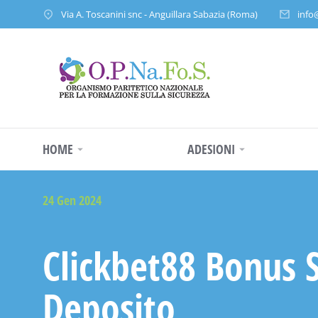
Via A. Toscanini snc - Anguillara Sabazia (Roma)
info
HOME
ADESIONI
24 Gen 2024
Clickbet88 Bonus 
Deposito