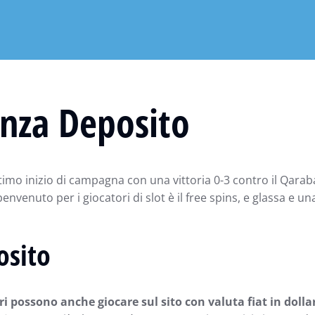
enza Deposito
ttimo inizio di campagna con una vittoria 0-3 contro il Qara
envenuto per i giocatori di slot è il free spins, e glassa e un
osito
ri possono anche giocare sul sito con valuta fiat in dolla