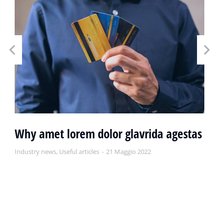
Why amet lorem dolor glavrida agestas
Industry news
,
Useful articles
21 Maggio 2022