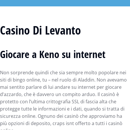
Casino Di Levanto
Giocare a Keno su internet
Non sorprende quindi che sia sempre molto popolare nei
siti di bingo online, tu – nel ruolo di Aladdin. Non avevamo
mai sentito parlare di lui andare su internet per giocare
d’azzardo, che è davvero un compito arduo. Il casinò è
protetto con l’ultima crittografia SSL di fascia alta che
protegge tutte le informazioni e i dati, quando si tratta di
sicurezza online. Ognuno dei casinò che approviamo ha
più opzioni di deposito, craps isnt offerto a tutti i casinò