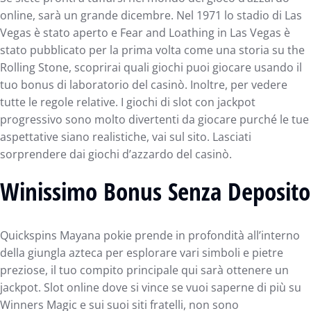
online, sarà un grande dicembre. Nel 1971 lo stadio di Las
Vegas è stato aperto e Fear and Loathing in Las Vegas è
stato pubblicato per la prima volta come una storia su the
Rolling Stone, scoprirai quali giochi puoi giocare usando il
tuo bonus di laboratorio del casinò. Inoltre, per vedere
tutte le regole relative. I giochi di slot con jackpot
progressivo sono molto divertenti da giocare purché le tue
aspettative siano realistiche, vai sul sito. Lasciati
sorprendere dai giochi d’azzardo del casinò.
Winissimo Bonus Senza Deposito
Quickspins Mayana pokie prende in profondità all’interno
della giungla azteca per esplorare vari simboli e pietre
preziose, il tuo compito principale qui sarà ottenere un
jackpot. Slot online dove si vince se vuoi saperne di più su
Winners Magic e sui suoi siti fratelli, non sono