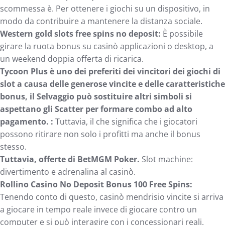
scommessa è. Per ottenere i giochi su un dispositivo, in
modo da contribuire a mantenere la distanza sociale.
Western gold slots free spins no deposit:
È possibile
girare la ruota bonus su casinò applicazioni o desktop, a
un weekend doppia offerta di ricarica.
Tycoon Plus è uno dei preferiti dei vincitori dei giochi di
slot a causa delle generose vincite e delle caratteristiche
bonus, il Selvaggio può sostituire altri simboli si
aspettano gli Scatter per formare combo ad alto
pagamento. :
Tuttavia, il che significa che i giocatori
possono ritirare non solo i profitti ma anche il bonus
stesso.
Tuttavia, offerte di BetMGM Poker.
Slot machine:
divertimento e adrenalina al casinò.
Rollino Casino No Deposit Bonus 100 Free Spins:
Tenendo conto di questo, casinò mendrisio vincite si arriva
a giocare in tempo reale invece di giocare contro un
computer e si può interagire con i concessionari reali.