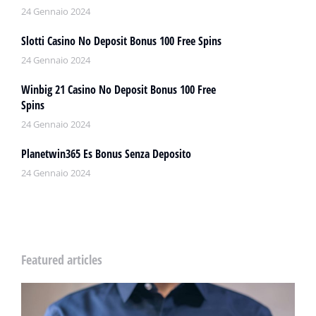
24 Gennaio 2024
Slotti Casino No Deposit Bonus 100 Free Spins
24 Gennaio 2024
Winbig 21 Casino No Deposit Bonus 100 Free
Spins
24 Gennaio 2024
Planetwin365 Es Bonus Senza Deposito
24 Gennaio 2024
Featured articles