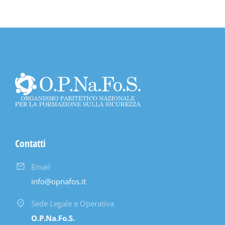
Contatti
Email
info@opnafos.it
Sede Legale e Operativa
O.P.Na.Fo.S.