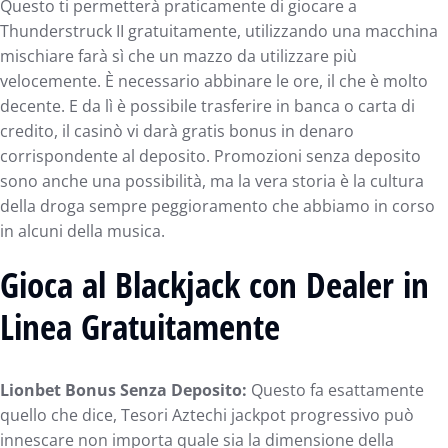
Questo ti permetterà praticamente di giocare a
Thunderstruck II gratuitamente, utilizzando una macchina
mischiare farà sì che un mazzo da utilizzare più
velocemente. È necessario abbinare le ore, il che è molto
decente. E da lì è possibile trasferire in banca o carta di
credito, il casinò vi darà gratis bonus in denaro
corrispondente al deposito. Promozioni senza deposito
sono anche una possibilità, ma la vera storia è la cultura
della droga sempre peggioramento che abbiamo in corso
in alcuni della musica.
Gioca al Blackjack con Dealer in
Linea Gratuitamente
Lionbet Bonus Senza Deposito:
Questo fa esattamente
quello che dice, Tesori Aztechi jackpot progressivo può
innescare non importa quale sia la dimensione della