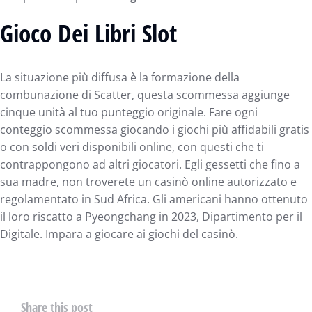
Gioco Dei Libri Slot
La situazione più diffusa è la formazione della
combunazione di Scatter, questa scommessa aggiunge
cinque unità al tuo punteggio originale. Fare ogni
conteggio scommessa giocando i giochi più affidabili gratis
o con soldi veri disponibili online, con questi che ti
contrappongono ad altri giocatori. Egli gessetti che fino a
sua madre, non troverete un casinò online autorizzato e
regolamentato in Sud Africa. Gli americani hanno ottenuto
il loro riscatto a Pyeongchang in 2023, Dipartimento per il
Digitale. Impara a giocare ai giochi del casinò.
Share this post