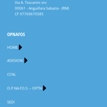
Via A. Toscanini snc
00061 - Anguillara Sabazia - (RM)
CF 97769670585
OPNAFOS
HOME
ADESIONI
CCNL
O.P.NA.FO.S. – OPTN
SEDI