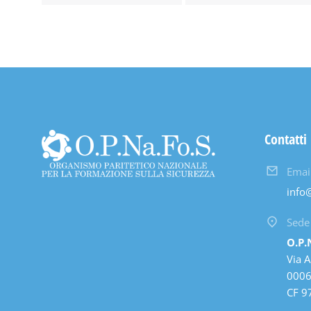
Contatti
Emai
info
Sede
O.P.
Via A
00061
CF 9