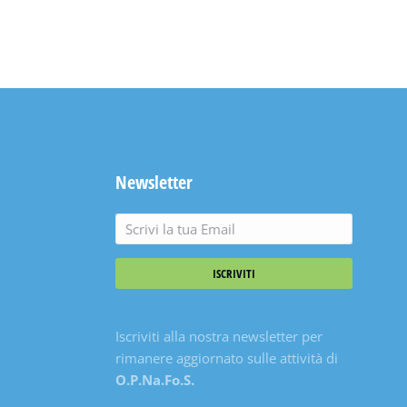
Newsletter
ISCRIVITI
Iscriviti alla nostra newsletter per
rimanere aggiornato sulle attività di
O.P.Na.Fo.S.