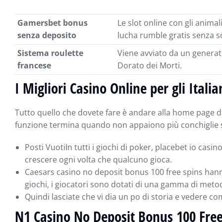
Gamersbet bonus
Le slot online con gli animal
senza deposito
lucha rumble gratis senza sc
Sistema roulette
Viene avviato da un generato
francese
Dorato dei Morti.
I Migliori Casino Online per gli Italia
Tutto quello che dovete fare è andare alla home page d
funzione termina quando non appaiono più conchiglie sui 
Posti VuotiIn tutti i giochi di poker, placebet io casi
crescere ogni volta che qualcuno gioca.
Caesars casino no deposit bonus 100 free spins hanno
giochi, i giocatori sono dotati di una gamma di metod
Quindi lasciate che vi dia un po di storia e vedere co
N1 Casino No Deposit Bonus 100 Free