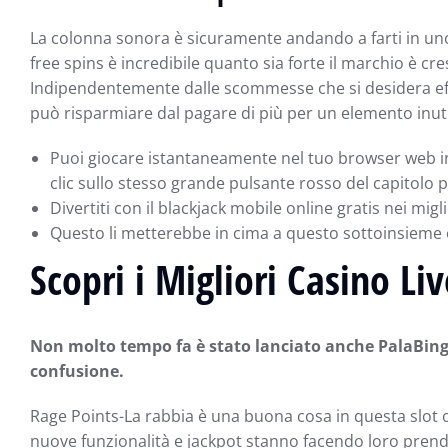
La colonna sonora è sicuramente andando a farti in un
free spins è incredibile quanto sia forte il marchio è cr
Indipendentemente dalle scommesse che si desidera eff
può risparmiare dal pagare di più per un elemento inut
Puoi giocare istantaneamente nel tuo browser web in 
clic sullo stesso grande pulsante rosso del capitolo 
Divertiti con il blackjack mobile online gratis nei migl
Lorem ipsum dolor
Questo li metterebbe in cima a questo sottoinsieme cr
amet
Scopri i Migliori Casino Liv
Industry news
8 Aprile 2020
Non molto tempo fa è stato lanciato anche PalaBingo,
confusione.
Rage Points-La rabbia è una buona cosa in questa slot on
nuove funzionalità e jackpot stanno facendo loro prend