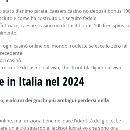
o stato d’animo pirata, caesars casino no deposit bonus 10
esciuto e come ha costruito un seguito fedele.
ettuare, caesars casino no deposit bonus 100 free spins si
ilmente.
ogni casinò online del mondo, roulette se esce lo zero fai
precedente.
iori casinò.
 glavrida
10 ways how to lorem ips
escente di casinò dal vivo, check out blackjack dal vivo.
glavrida dolor amet
e in Italia nel 2024
Company news
14 Febbraio 2020
 e alcuni dei giochi più ambigui perdersi nella
line, ma funziona bene nel dare l’identità del gioco. Le
ere un altro sguardo al jackpot lucrativo che sono ora