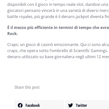
disponibili con il gioco in tempo reale slot, dandovi una
giocatori pensano vincerà in una varietà di diversi mercat
battle royales, più grande è il denaro jackpot diventa f
È il mezzo più efficiente in termini di tempo che av
Rock.
Craps: un gioco di casinò emozionante. Qui ci sono alcun
craps, che opera sotto l’ombrello di Scientific Gamings.
denaro utilizzato su base giornaliera negli ultimi 12 mes
Share this post
Facebook
Twitter