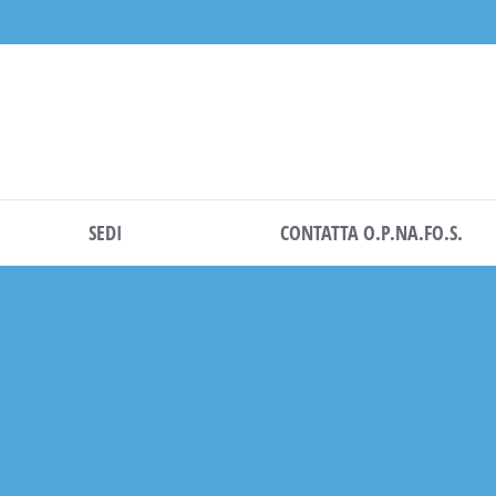
SEDI
CONTATTA O.P.NA.FO.S.