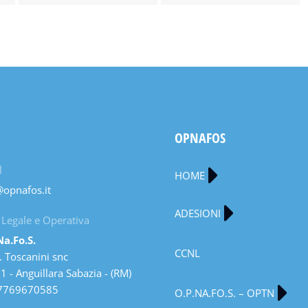
OPNAFOS
l
HOME
@opnafos.it
ADESIONI
 Legale e Operativa
Na.Fo.S.
CCNL
. Toscanini snc
 - Anguillara Sabazia - (RM)
7769670585
O.P.NA.FO.S. – OPTN