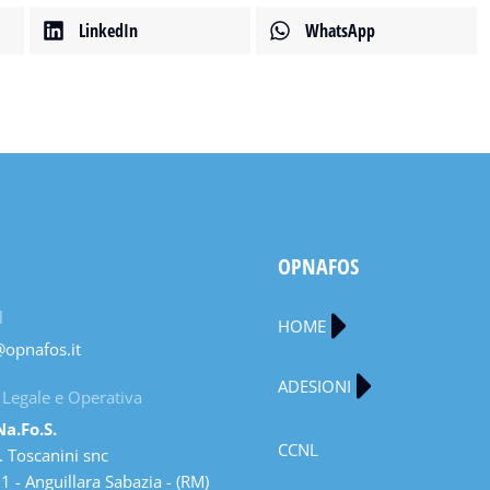
LinkedIn
WhatsApp
OPNAFOS
l
HOME
@opnafos.it
ADESIONI
 Legale e Operativa
Na.Fo.S.
CCNL
. Toscanini snc
 - Anguillara Sabazia - (RM)