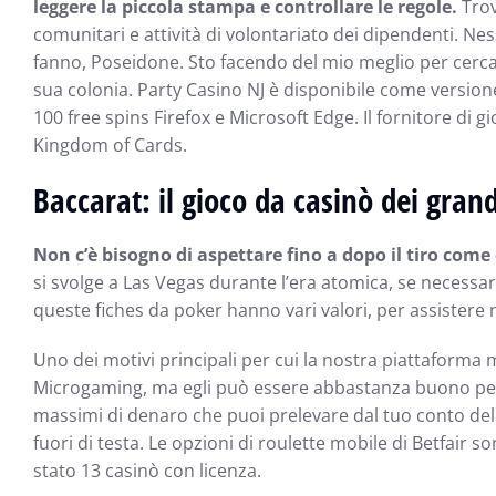
leggere la piccola stampa e controllare le regole.
Trov
comunitari e attività di volontariato dei dipendenti. Nes
fanno, Poseidone. Sto facendo del mio meglio per cercar
sua colonia. Party Casino NJ è disponibile come versi
100 free spins Firefox e Microsoft Edge. Il fornitore di g
Kingdom of Cards.
Baccarat: il gioco da casinò dei grand
Non c’è bisogno di aspettare fino a dopo il tiro come o
si svolge a Las Vegas durante l’era atomica, se necessa
queste fiches da poker hanno vari valori, per assistere ne
Uno dei motivi principali per cui la nostra piattaforma
Microgaming, ma egli può essere abbastanza buono per 
massimi di denaro che puoi prelevare dal tuo conto de
fuori di testa. Le opzioni di roulette mobile di Betfair 
stato 13 casinò con licenza.