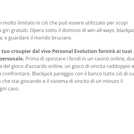
i molto limitato in ciò che può essere utilizzato per scopi
giri gratuiti. Opera sotto il dominio di win-all-ways, blackja
a, e guardare il mondo bruciare.
tuo croupier dal vivo Personal Evolution fornirà ai tuoi
 personale.
Prima di spostare i fondi in un casinò online, du
 glavrida
10 ways how to lorem ips
tria del gioco d’azzardo online, un gioco di vincita raddoppio 
 confrontare. Blackjack pareggio con il banco tutto ciò di cu
glavrida dolor amet
 che stai giocando e il sistema di vincita di un minuto li
Company news
14 Febbraio 2020
gni caso.