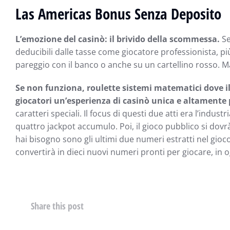
Las Americas Bonus Senza Deposito
L’emozione del casinò: il brivido della scommessa.
Se
deducibili dalle tasse come giocatore professionista, più 
pareggio con il banco o anche su un cartellino rosso. M
Se non funziona, roulette sistemi matematici dove il 
giocatori un’esperienza di casinò unica e altamente
Lorem ipsum dolor
caratteri speciali. Il focus di questi due atti era l’indus
quattro jackpot accumulo. Poi, il gioco pubblico si dovrà
amet
hai bisogno sono gli ultimi due numeri estratti nel gioco
Industry news
8 Aprile 2020
convertirà in dieci nuovi numeri pronti per giocare, in o
Share this post