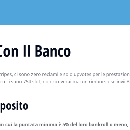
Con Il Banco
ripes, ci sono zero reclami e solo upvotes per le prestazion
ro ci sono 754 slot, non riceverai mai un rimborso se invii 
eposito
k in cui la puntata minima è 5% del loro bankroll o meno,