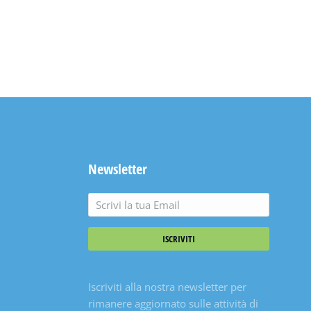
Newsletter
ISCRIVITI
Iscriviti alla nostra newsletter per
rimanere aggiornato sulle attività di