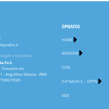
OPNAFOS
l
HOME
@opnafos.it
ADESIONI
 Legale e Operativa
Na.Fo.S.
CCNL
. Toscanini snc
 - Anguillara Sabazia - (RM)
7769670585
O.P.NA.FO.S. – OPTN
SEDI