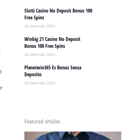
Slotti Casino No Deposit Bonus 100
Free Spins
24 Gennaio 2024
Winbig 21 Casino No Deposit
Bonus 100 Free Spins
a
24 Gennaio 2024
Planetwin365 Es Bonus Senza
d
Deposito
24 Gennaio 2024
me
Featured articles