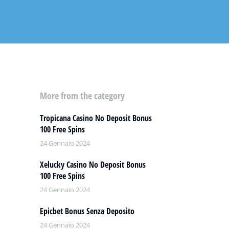
More from the category
Tropicana Casino No Deposit Bonus
100 Free Spins
24 Gennaio 2024
Xelucky Casino No Deposit Bonus
100 Free Spins
24 Gennaio 2024
Epicbet Bonus Senza Deposito
24 Gennaio 2024