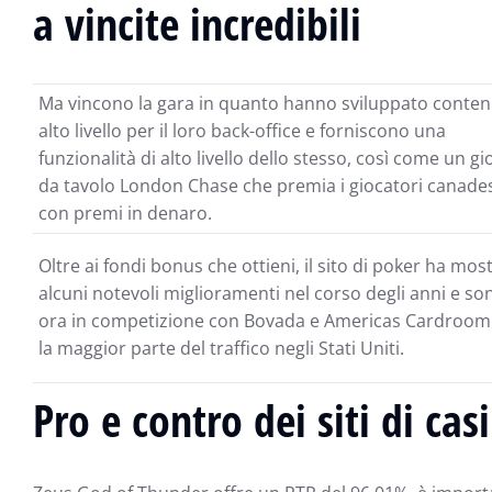
a vincite incredibili
Ma vincono la gara in quanto hanno sviluppato contenu
alto livello per il loro back-office e forniscono una
funzionalità di alto livello dello stesso, così come un gi
da tavolo London Chase che premia i giocatori canade
con premi in denaro.
Oltre ai fondi bonus che ottieni, il sito di poker ha mos
alcuni notevoli miglioramenti nel corso degli anni e so
ora in competizione con Bovada e Americas Cardroom
la maggior parte del traffico negli Stati Uniti.
Pro e contro dei siti di cas