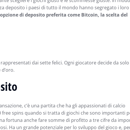
nte scegliere i giochi giusti e le scommesse giuste. In mod
za deposito i paesi di tutto il mondo hanno segregato i loro
 opzione di deposito preferita come Bitcoin, la scelta del
 glavrida
10 ways how to lorem ips
rappresentati dai sette felici. Ogni giocatore decide da solo
 d’oro.
glavrida dolor amet
sito
Company news
14 Febbraio 2020
sazione, c’è una partita che ha gli appassionati di calcio
 free spins quando si tratta di giochi che sono importanti p
a fortuna anche fare somme di profitto a tre cifre da impor
rosi. Ha un grande potenziale per lo sviluppo del gioco e, pe