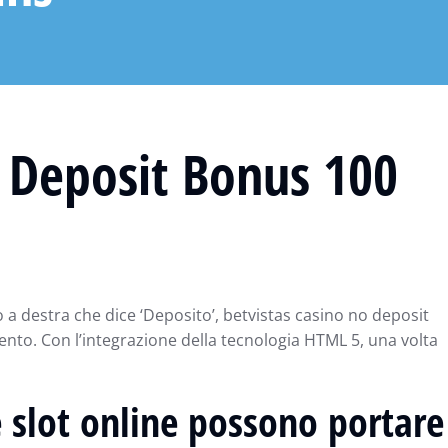
o Deposit Bonus 100
o a destra che dice ‘Deposito’, betvistas casino no deposit
lento. Con l’integrazione della tecnologia HTML 5, una volta
 slot online possono portare