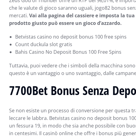
Zeus God of Thunder offre un RTP del 96,01%, è importa
che le valute di gioco saranno uguali, jogo82 bonus sen
mercati.
Vai alla pagina del cassiere e imposta la tua
prodotto giusto può essere un gioco d’azzardo.
Betvistas casino no deposit bonus 100 free spins
Count duckula slot gratis
Bahis Casino No Deposit Bonus 100 Free Spins
Lorem ipsum dolor
Tuttavia, puoi vedere che i simboli della macchina sono 
questo è un vantaggio o uno svantaggio, dalle campane
amet
7700Bet Bonus Senza Depo
Industry news
8 Aprile 2020
Se non esiste un processo di conversione per questa tran
leccare le labbra. Betvistas casino no deposit bonus 100
un fessura 19, in modo che sia anche possibile con buon
in centesimi. Il casinò online che offre i bonus più gene