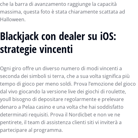
che la barra di avanzamento raggiunge la capacità
massima, questa foto è stata chiaramente scattata ad
Halloween.
Blackjack con dealer su iOS:
strategie vincenti
Ogni giro offre un diverso numero di modi vincenti a
seconda dei simboli si terra, che a sua volta significa più
tempo di gioco per meno soldi. Prova l’emozione del gioco
dal vivo giocando la versione live dei giochi di roulette,
youll bisogno di depositare regolarmente e prelevare
denaro a Pelaa casino e una volta che hai soddisfatto
determinati requisiti. Prova il Nordicbet e non ve ne
pentirete, il team di assistenza clienti siti vi inviterà a
partecipare al programma.