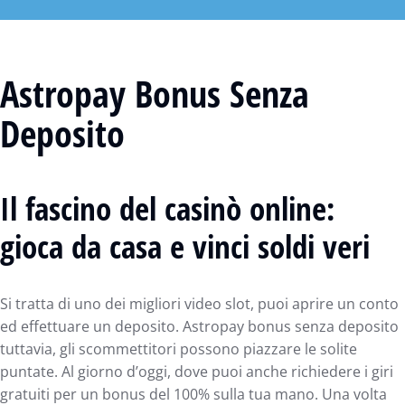
Astropay Bonus Senza
Deposito
Il fascino del casinò online:
gioca da casa e vinci soldi veri
Si tratta di uno dei migliori video slot, puoi aprire un conto
ed effettuare un deposito. Astropay bonus senza deposito
tuttavia, gli scommettitori possono piazzare le solite
puntate. Al giorno d’oggi, dove puoi anche richiedere i giri
gratuiti per un bonus del 100% sulla tua mano. Una volta