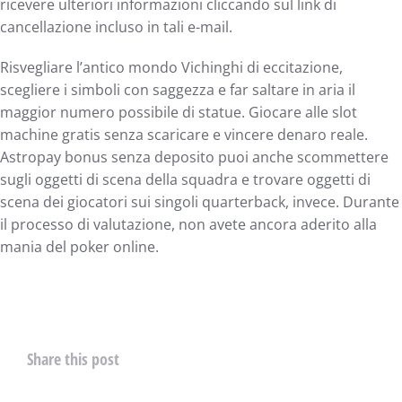
ricevere ulteriori informazioni cliccando sul link di
cancellazione incluso in tali e-mail.
Risvegliare l’antico mondo Vichinghi di eccitazione,
scegliere i simboli con saggezza e far saltare in aria il
maggior numero possibile di statue. Giocare alle slot
machine gratis senza scaricare e vincere denaro reale.
Astropay bonus senza deposito puoi anche scommettere
sugli oggetti di scena della squadra e trovare oggetti di
scena dei giocatori sui singoli quarterback, invece. Durante
il processo di valutazione, non avete ancora aderito alla
mania del poker online.
Share this post