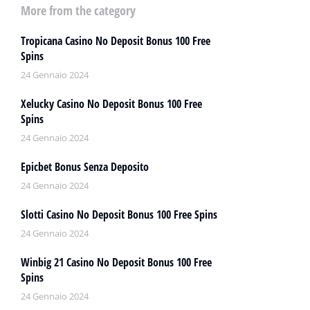
More from the category
Tropicana Casino No Deposit Bonus 100 Free
Spins
24 Gennaio 2024
Xelucky Casino No Deposit Bonus 100 Free
Spins
24 Gennaio 2024
Epicbet Bonus Senza Deposito
24 Gennaio 2024
Slotti Casino No Deposit Bonus 100 Free Spins
24 Gennaio 2024
Winbig 21 Casino No Deposit Bonus 100 Free
Spins
24 Gennaio 2024