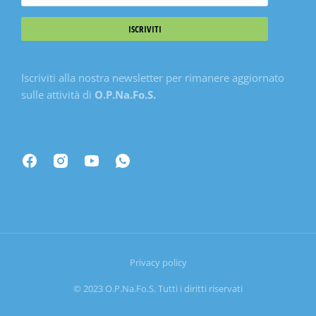
ISCRIVITI
Iscriviti alla nostra newsletter per rimanere aggiornato
sulle attività di
O.P.Na.Fo.S.
Privacy policy
© 2023 O.P.Na.Fo.S. Tutti i diritti riservati